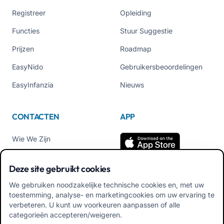
Registreer
Opleiding
Functies
Stuur Suggestie
Prijzen
Roadmap
EasyNido
Gebruikersbeoordelingen
EasyInfanzia
Nieuws
CONTACTEN
APP
Wie We Zijn
Neem contact met ons op
Deze site gebruikt cookies
Tel +39 02 84152514
We gebruiken noodzakelijke technische cookies en, met uw
Download APK Familiale
toestemming, analyse- en marketingcookies om uw ervaring te
App
verbeteren. U kunt uw voorkeuren aanpassen of alle
categorieën accepteren/weigeren.
Download APK Educator