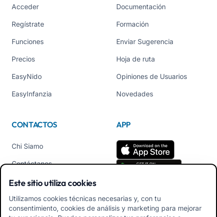
Acceder
Documentación
Regístrate
Formación
Funciones
Enviar Sugerencia
Precios
Hoja de ruta
EasyNido
Opiniones de Usuarios
EasyInfanzia
Novedades
CONTACTOS
APP
Chi Siamo
Contáctanos
Tel +39 02 84152514
Este sitio utiliza cookies
Descarga APK App
Utilizamos cookies técnicas necesarias y, con tu
Familiares
consentimiento, cookies de análisis y marketing para mejorar