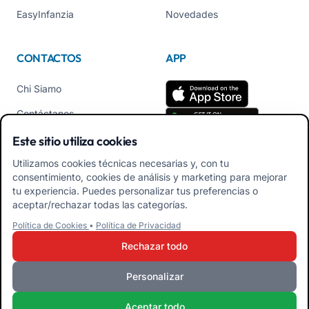
EasyInfanzia
Novedades
CONTACTOS
APP
Chi Siamo
Contáctanos
Tel +39 02 84152514
Este sitio utiliza cookies
Descarga APK App
Utilizamos cookies técnicas necesarias y, con tu
Familiares
consentimiento, cookies de análisis y marketing para mejorar
tu experiencia. Puedes personalizar tus preferencias o
Descarga APK App
aceptar/rechazar todas las categorías.
Educadores
Política de Cookies
•
Política de Privacidad
Rechazar todo
Personalizar
iRoma S.r.l. Via Pietro Rosa, 48b 00122 ROMA (RM) ITALIA - P.IVA
10954111000 - CS € 10.000 - RM-1267140 - iroma@pec.it
Aceptar todo