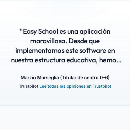
“Easy School es una aplicación
maravillosa. Desde que
implementamos este software en
nuestra estructura educativa, hemos
dado un impulso a la escuela: padres
conscientes de que sus hijos están en
Marzio Marseglia (Titular de centro 0-6)
Trustpilot
Lee todas las opiniones en Trustpilot
buenas manos, educadores entusiastas
y una administración feliz.”