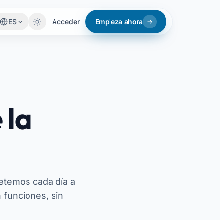
ES
Acceder
Empieza ahora
 la
etemos cada día a
 funciones, sin