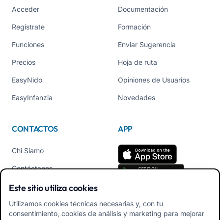
Acceder
Documentación
Regístrate
Formación
Funciones
Enviar Sugerencia
Precios
Hoja de ruta
EasyNido
Opiniones de Usuarios
EasyInfanzia
Novedades
CONTACTOS
APP
Chi Siamo
Contáctanos
Tel +39 02 84152514
Este sitio utiliza cookies
Descarga APK App
Utilizamos cookies técnicas necesarias y, con tu
Familiares
consentimiento, cookies de análisis y marketing para mejorar