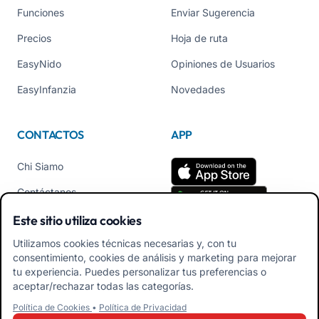
Funciones
Enviar Sugerencia
Precios
Hoja de ruta
EasyNido
Opiniones de Usuarios
EasyInfanzia
Novedades
CONTACTOS
APP
Chi Siamo
Contáctanos
Tel +39 02 84152514
Este sitio utiliza cookies
Descarga APK App
Utilizamos cookies técnicas necesarias y, con tu
Familiares
consentimiento, cookies de análisis y marketing para mejorar
tu experiencia. Puedes personalizar tus preferencias o
Descarga APK App
aceptar/rechazar todas las categorías.
Educadores
Política de Cookies
•
Política de Privacidad