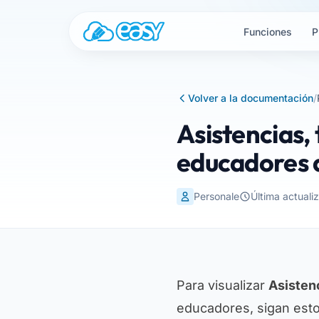
Saltar al contenido
Funciones
P
Volver a la documentación
/
Asistencias,
educadores d
Personale
Última actuali
Para visualizar
Asisten
educadores, sigan est