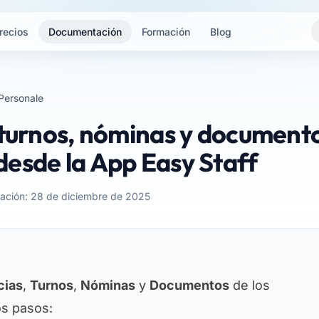
recios
Documentación
Formación
Blog
Personale
 turnos, nóminas y document
esde la App Easy Staff
zación: 28 de diciembre de 2025
cias
,
Turnos
,
Nóminas
y
Documentos
de los
os pasos: