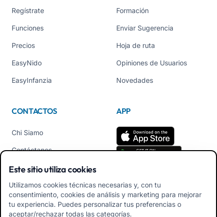
Regístrate
Formación
Funciones
Enviar Sugerencia
Precios
Hoja de ruta
EasyNido
Opiniones de Usuarios
EasyInfanzia
Novedades
CONTACTOS
APP
Chi Siamo
Contáctanos
Tel +39 02 84152514
Este sitio utiliza cookies
Descarga APK App
Utilizamos cookies técnicas necesarias y, con tu
Familiares
consentimiento, cookies de análisis y marketing para mejorar
tu experiencia. Puedes personalizar tus preferencias o
Descarga APK App
aceptar/rechazar todas las categorías.