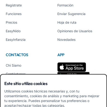
Regístrate
Formación
Funciones
Enviar Sugerencia
Precios
Hoja de ruta
EasyNido
Opiniones de Usuarios
EasyInfanzia
Novedades
CONTACTOS
APP
Chi Siamo
Contáctanos
Tel +39 02 84152514
Este sitio utiliza cookies
Descarga APK App
Utilizamos cookies técnicas necesarias y, con tu
Familiares
consentimiento, cookies de análisis y marketing para mejorar
tu experiencia. Puedes personalizar tus preferencias o
Descarga APK App
aceptar/rechazar todas las categorías.