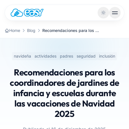
Saltar al contenido
Home
Blog
Recomendaciones para los coordinadores de jardines de infancia y escuelas durante las vacaciones de Navidad 2025
navideña
actividades
padres
seguridad
inclusión
Recomendaciones para los
coordinadores de jardines de
infancia y escuelas durante
las vacaciones de Navidad
2025