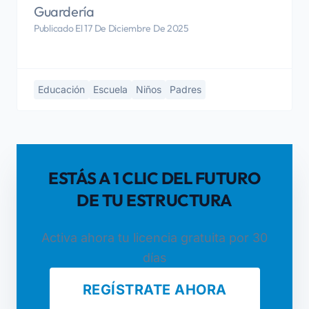
Guardería
Publicado El 17 De Diciembre De 2025
Educación
Escuela
Niños
Padres
ESTÁS A 1 CLIC DEL FUTURO
DE TU ESTRUCTURA
Activa ahora tu licencia gratuita por 30
días
REGÍSTRATE AHORA