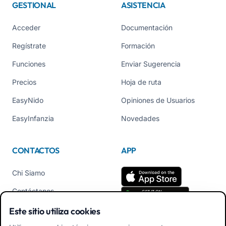
GESTIONAL
ASISTENCIA
Acceder
Documentación
Regístrate
Formación
Funciones
Enviar Sugerencia
Precios
Hoja de ruta
EasyNido
Opiniones de Usuarios
EasyInfanzia
Novedades
CONTACTOS
APP
Chi Siamo
Contáctanos
Tel +39 02 84152514
Este sitio utiliza cookies
Descarga APK App