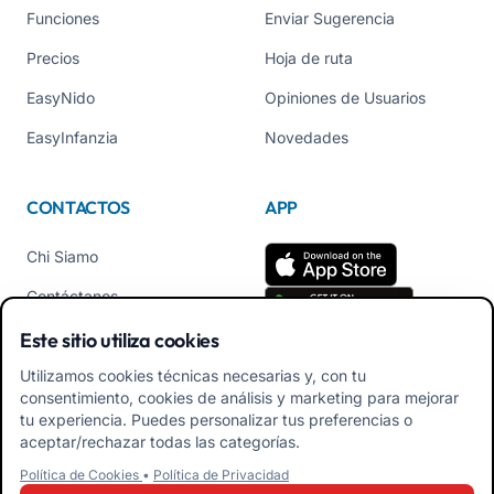
Funciones
Enviar Sugerencia
Precios
Hoja de ruta
EasyNido
Opiniones de Usuarios
EasyInfanzia
Novedades
CONTACTOS
APP
Chi Siamo
Contáctanos
Tel +39 02 84152514
Este sitio utiliza cookies
Descarga APK App
Utilizamos cookies técnicas necesarias y, con tu
Familiares
consentimiento, cookies de análisis y marketing para mejorar
tu experiencia. Puedes personalizar tus preferencias o
Descarga APK App
aceptar/rechazar todas las categorías.
Educadores
Política de Cookies
•
Política de Privacidad