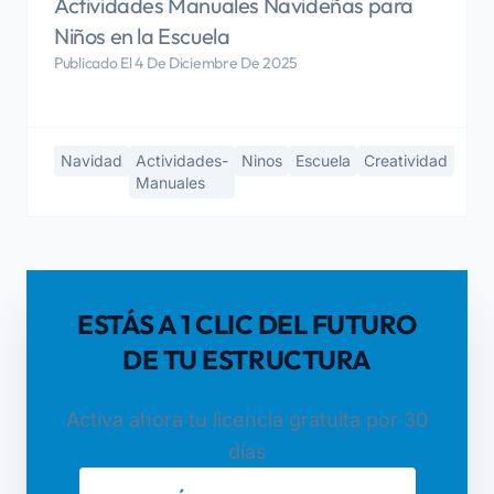
Actividades Manuales Navideñas para
Niños en la Escuela
Publicado El 4 De Diciembre De 2025
Navidad
Actividades-
Ninos
Escuela
Creatividad
Manuales
ESTÁS A 1 CLIC DEL FUTURO
DE TU ESTRUCTURA
Activa ahora tu licencia gratuita por 30
días