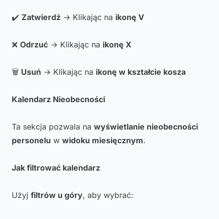
✔️
Zatwierdź
→ Klikając na
ikonę V
❌
Odrzuć
→ Klikając na
ikonę X
🗑️
Usuń
→ Klikając na
ikonę w kształcie kosza
Kalendarz Nieobecności
Ta sekcja pozwala na
wyświetlanie nieobecności
personelu
w
widoku miesięcznym
.
Jak filtrować kalendarz
Użyj
filtrów u góry
, aby wybrać: