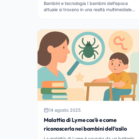
Bambini e tecnologia I bambini dell’epoca
attuale si trovano in una realtà multimediale
che quasi ‘li costringe’ ad usare i mezzi
tecnologici. È un dato di f...
14 agosto 2025
Malattia di Lyme cos’è e come
riconoscerla nei bambini dell’asilo
La malattia di Lyme è causata da un batterio,