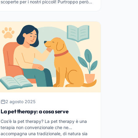
scoperte per i nostri piccoli! Purtroppo però
l’esperienza del distacco da mamma e papà,
specie nella fase inizi...
2 agosto 2025
La pet therapy: a cosa serve
Cos’è la pet therapy? La pet therapy è una
terapia non convenzionale che ne
accompagna una tradizionale, di natura sia