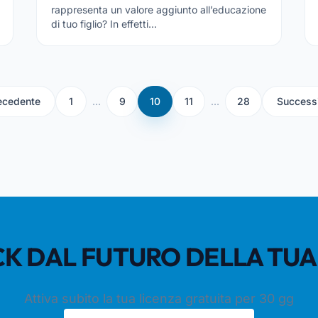
rappresenta un valore aggiunto all’educazione
di tuo figlio? In effetti...
ecedente
1
…
9
10
11
…
28
Success
LICK DAL FUTURO DELLA TU
Attiva subito la tua licenza gratuita per 30 gg