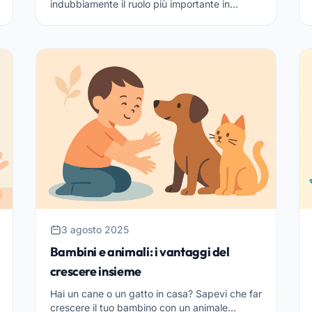
indubbiamente il ruolo più importante in
quanto si tratta di quello più utilizzato dai
bambini piccoli. Secondo la famos...
3 agosto 2025
Bambini e animali: i vantaggi del
crescere insieme
Hai un cane o un gatto in casa? Sapevi che far
crescere il tuo bambino con un animale