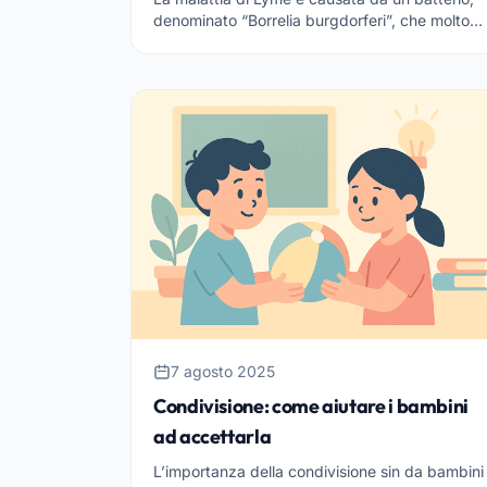
denominato “Borrelia burgdorferi”, che molto
spesso attacca topi e cervi. Questo batterio
può comunque diffonde...
7 agosto 2025
Condivisione: come aiutare i bambini
ad accettarla
L’importanza della condivisione sin da bambini