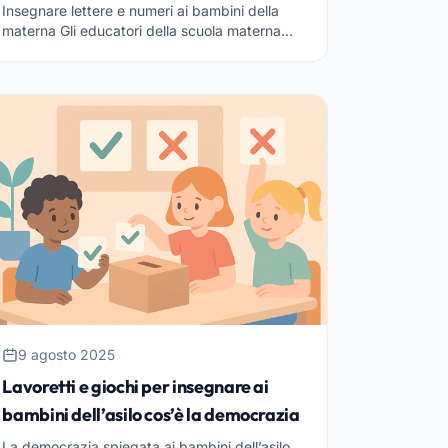
dell’infanzia
Insegnare lettere e numeri ai bambini della
materna Gli educatori della scuola materna
hanno modo di notare, giorno dopo giorno,
come i loro piccoli allievi...
9 agosto 2025
Lavoretti e giochi per insegnare ai
bambini dell’asilo cos’è la democrazia
La democrazia spiegata ai bambini dell’asilo.