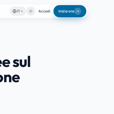
IT
Accedi
Inizia ora
ee sul
one