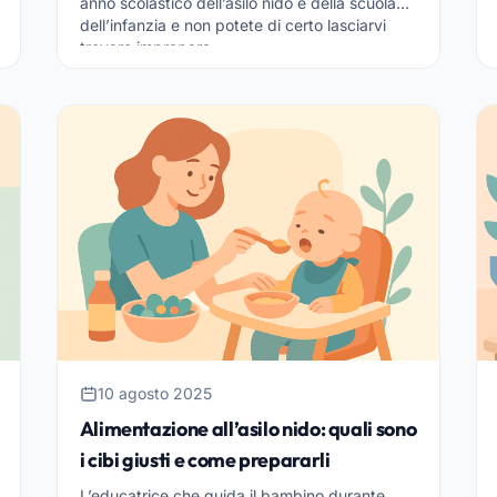
anno scolastico dell’asilo nido e della scuola
dell’infanzia e non potete di certo lasciarvi
trovare imprepara...
10 agosto 2025
Alimentazione all’asilo nido: quali sono
i cibi giusti e come prepararli
L’educatrice che guida il bambino durante