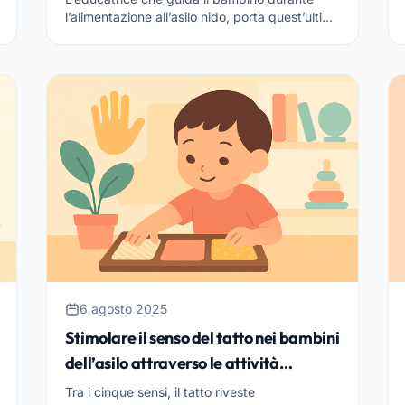
l’alimentazione all’asilo nido, porta quest’ultimo
verso l’autonomia e il distacco dalla madre.
L’alimentazione nel...
6 agosto 2025
Stimolare il senso del tatto nei bambini
dell’asilo attraverso le attività
montessoriane
Tra i cinque sensi, il tatto riveste