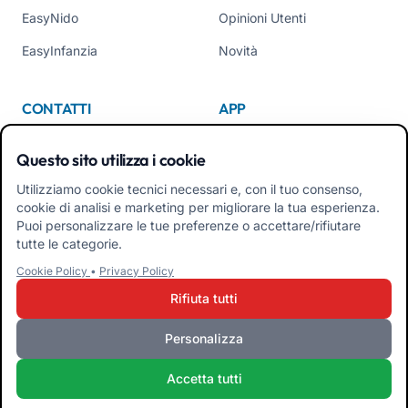
EasyNido
Opinioni Utenti
EasyInfanzia
Novità
CONTATTI
APP
Chi Siamo
Questo sito utilizza i cookie
Contattaci
Utilizziamo cookie tecnici necessari e, con il tuo consenso,
cookie di analisi e marketing per migliorare la tua esperienza.
Tel +39 02 84152514
Puoi personalizzare le tue preferenze o accettare/rifiutare
Scarica APK App Familiari
tutte le categorie.
Cookie Policy
•
Privacy Policy
Scarica APK App Educatori
Rifiuta tutti
Personalizza
iRoma S.r.l. Via Pietro Rosa, 48b 00122 ROMA (RM) ITALIA - P.IVA
Accetta tutti
10954111000 - CS € 10.000 - RM-1267140 - iroma@pec.it
Termini e Condizioni
Privacy Policy
Cookie Policy
Admin