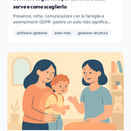
serve e come sceglierlo
Presenze, rette, comunicazioni con le famiglie e
adempimenti GDPR: gestire un asilo nido significa
tenere insieme mille cose. Ecco quali funzioni deve
software-gestione
asilo-nido
gestione-struttura
avere un buon software di gestione e come scegliere
quello giusto per la tua struttura.