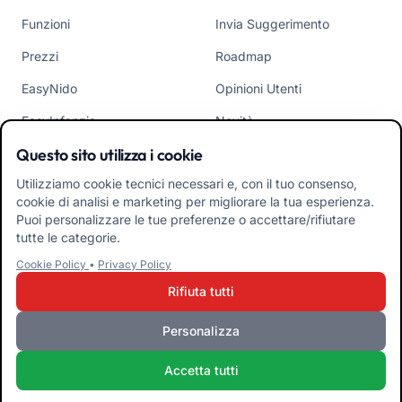
Funzioni
Invia Suggerimento
Prezzi
Roadmap
EasyNido
Opinioni Utenti
EasyInfanzia
Novità
Questo sito utilizza i cookie
CONTATTI
APP
Utilizziamo cookie tecnici necessari e, con il tuo consenso,
cookie di analisi e marketing per migliorare la tua esperienza.
Chi Siamo
Puoi personalizzare le tue preferenze o accettare/rifiutare
tutte le categorie.
Contattaci
Cookie Policy
•
Privacy Policy
Tel +39 02 84152514
Rifiuta tutti
Scarica APK App Familiari
Personalizza
Scarica APK App Educatori
Accetta tutti