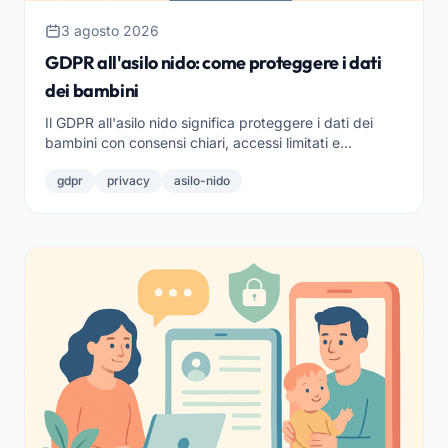
3 agosto 2026
GDPR all'asilo nido: come proteggere i dati
dei bambini
Il GDPR all'asilo nido significa proteggere i dati dei
bambini con consensi chiari, accessi limitati e
conservazione sicura. Ecco cosa serve per essere a
gdpr
privacy
asilo-nido
norma.