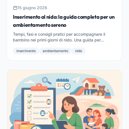
15 giugno 2026
Inserimento al nido: la guida completa per un
ambientamento sereno
Tempi, fasi e consigli pratici per accompagnare il
bambino nei primi giorni di nido. Una guida per
educatori e coordinatori che vogliono un
inserimento
ambientamento
nido
ambientamento sereno e ben organizzato.