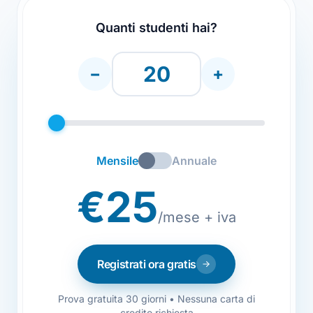
Quanti studenti hai?
−
+
Mensile
Annuale
€25
/mese + iva
Registrati ora gratis
Prova gratuita 30 giorni • Nessuna carta di
credito richiesta