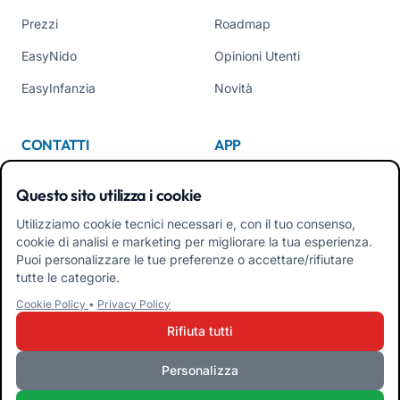
Prezzi
Roadmap
EasyNido
Opinioni Utenti
EasyInfanzia
Novità
CONTATTI
APP
Chi Siamo
Questo sito utilizza i cookie
Contattaci
Utilizziamo cookie tecnici necessari e, con il tuo consenso,
cookie di analisi e marketing per migliorare la tua esperienza.
Tel +39 02 84152514
Puoi personalizzare le tue preferenze o accettare/rifiutare
Scarica APK App Familiari
tutte le categorie.
Cookie Policy
•
Privacy Policy
Scarica APK App Educatori
Rifiuta tutti
Personalizza
iRoma S.r.l. Via Pietro Rosa, 48b 00122 ROMA (RM) ITALIA - P.IVA