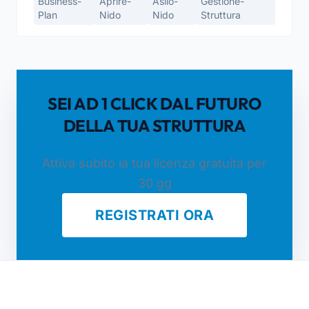
Business-
Aprire-
Asilo-
Gestione-
Plan
Nido
Nido
Struttura
SEI AD 1 CLICK DAL FUTURO
DELLA TUA STRUTTURA
Attiva subito la tua licenza gratuita per
30 gg
REGISTRATI ORA