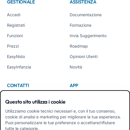
GESTIONALE
ASSISTENZA
Accedi
Documentazione
Registrati
Formazione
Funzioni
Invia Suggerimento
Prezzi
Roadmap
EasyNido
Opinioni Utenti
EasyInfanzia
Novità
CONTATTI
APP
Chi Siamo
Questo sito utilizza i cookie
Contattaci
Utilizziamo cookie tecnici necessari e, con il tuo consenso,
cookie di analisi e marketing per migliorare la tua esperienza.
Tel +39 02 84152514
Puoi personalizzare le tue preferenze o accettare/rifiutare
Scarica APK App Familiari
tutte le categorie.