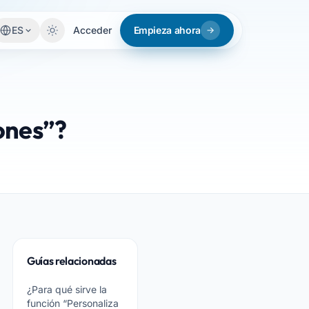
ES
Acceder
Empieza ahora
iones”?
Guías relacionadas
¿Para qué sirve la
función “Personaliza