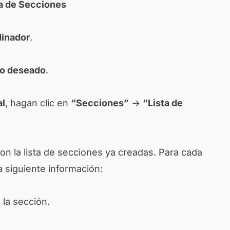
ta de Secciones
inador
.
ro deseado
.
al
, hagan clic en
“Secciones”
→
“Lista de
con la lista de secciones ya creadas. Para cada
 siguiente información:
la sección.