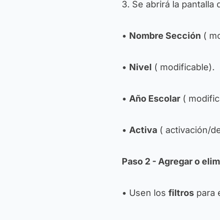
3. Se abrirá la pantall
•
Nombre Sección
(
mo
•
Nivel
(
modificable
).
•
Año Escolar
(
modific
•
Activa
(
activación/d
Paso 2 - Agregar o elim
• Usen los
filtros
para 