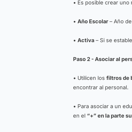
• Es posible crear uno
•
Año Escolar
– Año de
•
Activa
– Si se establ
Paso 2 - Asociar al per
• Utilicen los
filtros d
encontrar al personal.
• Para asociar a un ed
en el
“+” en la parte s