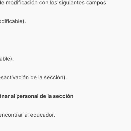
a de modificación con los siguientes campos:
dificable
).
able
).
esactivación de la sección
).
inar al personal de la sección
encontrar al educador.