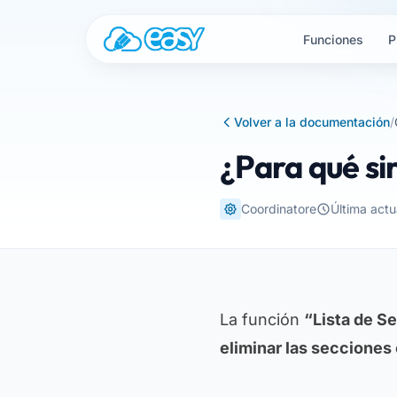
Saltar al contenido
Funciones
P
Volver a la documentación
/
¿Para qué si
Coordinatore
Última act
La función
“Lista de S
eliminar las secciones