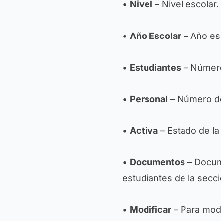
•
Nivel
– Nivel escolar.
•
Año Escolar
– Año esc
•
Estudiantes
– Número
•
Personal
– Número de
•
Activa
– Estado de la
•
Documentos
– Docume
estudiantes de la secci
•
Modificar
– Para modi