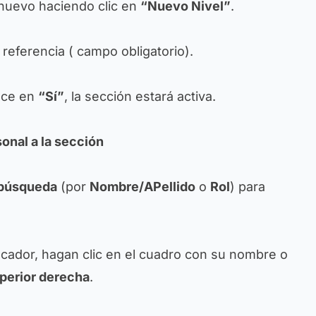
 nuevo haciendo clic en
“Nuevo Nivel”
.
 referencia (
campo obligatorio
).
ece en
“Sí”
, la sección estará activa.
sonal a la sección
e búsqueda
(por
Nombre/APellido
o
Rol
) para
ucador, hagan clic en el cuadro con su nombre o
uperior derecha
.