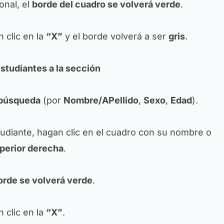
onal, el
borde del cuadro se volverá verde
.
n clic en la
“X”
y el borde volverá a ser
gris
.
estudiantes a la sección
e búsqueda
(por
Nombre/APellido
,
Sexo
,
Edad
).
tudiante, hagan clic en el cuadro con su nombre o
uperior derecha
.
orde se volverá verde
.
n clic en la
“X”
.