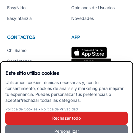
EasyNido
Opiniones de Usuarios
EasyInfanzia
Novedades
CONTACTOS
APP
Chi Siamo
Contáctanos
Tel +39 02 84152514
Este sitio utiliza cookies
Descarga APK App
Utilizamos cookies técnicas necesarias y, con tu
Familiares
consentimiento, cookies de análisis y marketing para mejorar
tu experiencia. Puedes personalizar tus preferencias o
Descarga APK App
aceptar/rechazar todas las categorías.
Educadores
Política de Cookies
•
Política de Privacidad
Rechazar todo
Personalizar