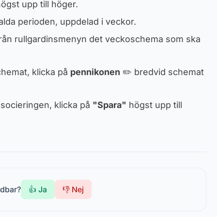
ögst upp till höger.
alda perioden, uppdelad i veckor.
j från rullgardinsmenyn det veckoschema som ska
chemat, klicka på
pennikonen
✏️ bredvid schemat
associeringen, klicka på
"Spara"
högst upp till
ndbar?
👍 Ja
👎 Nej