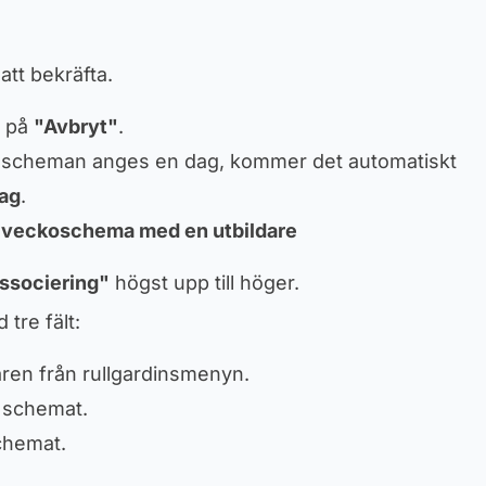
att bekräfta.
a på
"Avbryt"
.
 scheman anges en dag, kommer det automatiskt
dag
.
t veckoschema med en utbildare
ssociering"
högst upp till höger.
tre fält:
daren från rullgardinsmenyn.
 schemat.
chemat.