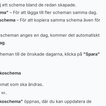
lj ett schema bland de redan skapade.
ema"
– För att lägga till fler scheman samma dag.
v schema
– För att kopiera samma schema även för
 scheman anges en dag, kommer det automatiskt
dag
.
 scheman till de önskade dagarna, klicka på
"Spara"
eckoschema
chemat som ska ändras.
✏️.
ckoschema"
öppnas, där du kan uppdatera de