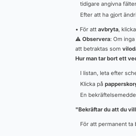
tidigare angivna fälte
Efter att ha gjort änd
• För att
avbryta
, klick
⚠️
Observera
: Om inga
att betraktas som
vilo
Hur man tar bort ett 
I listan, leta efter s
Klicka på
papperskor
En bekräftelsemeddel
"Bekräftar du att du vil
För att permanent ta 