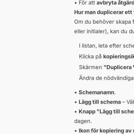
• För att
avbryta åtgär
Hur man duplicerar et
Om du behöver skapa f
eller initialer), kan du
I listan, leta efter s
Klicka på
kopierings
Skärmen
"Duplicera
Ändra de nödvändiga 
•
Schemanamn
.
•
Lägg till schema
– Vä
•
Knapp "Lägg till sch
dagen.
•
Ikon för kopiering a