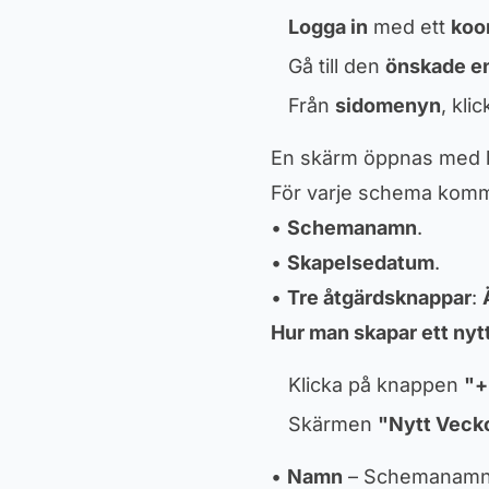
Logga in
med ett
koo
Gå till den
önskade e
Från
sidomenyn
, kli
En skärm öppnas med l
För varje schema komme
•
Schemanamn
.
•
Skapelsedatum
.
•
Tre åtgärdsknappar
:
Hur man skapar ett ny
Klicka på knappen
"+
Skärmen
"Nytt Vec
•
Namn
– Schemanamn