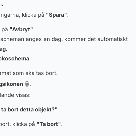
n.
ringarna, klicka på
"Spara"
.
a på
"Avbryt"
.
 scheman anges en dag, kommer det automatiskt
dag
.
veckoschema
chemat som ska tas bort.
gsikonen
🗑.
ande visas:
l ta bort detta objekt?"
bort, klicka på
"Ta bort"
.