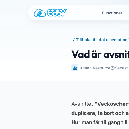
Hoppa till innehållet
Funktioner
Tillbaka till dokumentation
/
Vad är avsni
Human Resource
Senast
Avsnittet
"Veckosche
duplicera, ta bort och 
Hur man får tillgång t