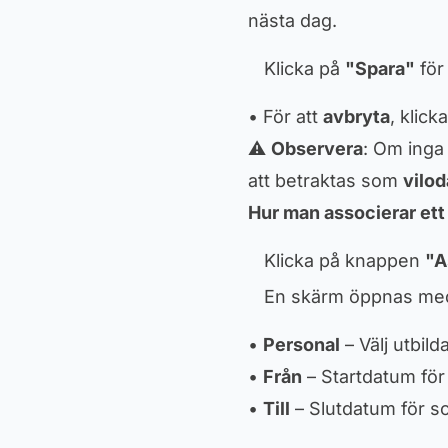
nästa dag.
Klicka på
"Spara"
för 
• För att
avbryta
, klick
⚠️
Observera
: Om inga
att betraktas som
vilo
Hur man associerar et
Klicka på knappen
"A
En skärm öppnas med 
•
Personal
– Välj utbil
•
Från
– Startdatum för
•
Till
– Slutdatum för s