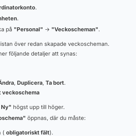
rdinatorkonto
.
nheten
.
cka på
"Personal"
→
"Veckoscheman"
.
istan över redan skapade veckoscheman.
r följande detaljer att synas:
Ändra
,
Duplicera
,
Ta bort
.
tt veckoschema
 Ny"
högst upp till höger.
koschema"
öppnas, där du måste:
 (
obligatoriskt fält
).