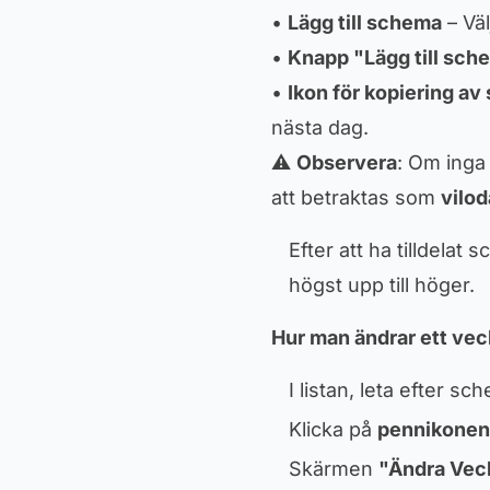
•
Lägg till schema
– Vä
•
Knapp "Lägg till sch
•
Ikon för kopiering a
nästa dag.
⚠️
Observera
: Om inga
att betraktas som
vilo
Efter att ha tilldelat
högst upp till höger.
Hur man ändrar ett v
I listan, leta efter s
Klicka på
pennikonen
Skärmen
"Ändra Ve