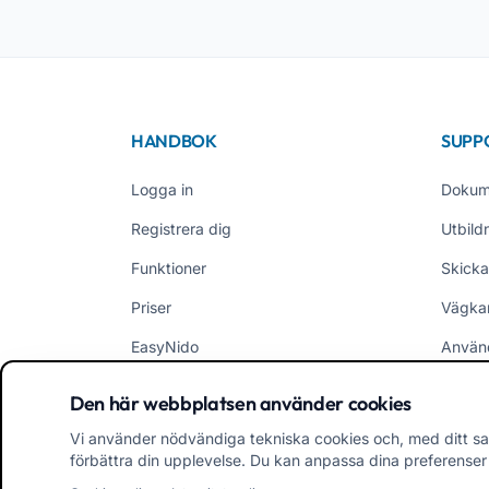
HANDBOK
SUPP
Logga in
Dokum
Registrera dig
Utbild
Funktioner
Skicka
Priser
Vägka
EasyNido
Använ
EasyInfanzia
Nyhet
Den här webbplatsen använder cookies
Vi använder nödvändiga tekniska cookies och, med ditt sa
förbättra din upplevelse. Du kan anpassa dina preferenser e