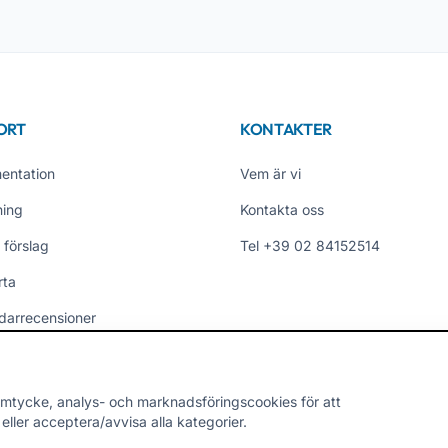
ORT
KONTAKTER
entation
Vem är vi
ning
Kontakta oss
 förslag
Tel +39 02 84152514
rta
darrecensioner
er
mtycke, analys- och marknadsföringscookies för att
ller acceptera/avvisa alla kategorier.