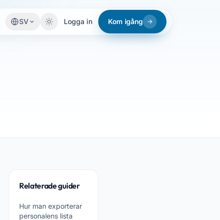
SV
Logga in
Kom igång
Relaterade guider
Hur man exporterar
personalens lista