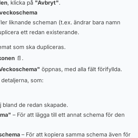
den
, klicka på
"Avbryt"
.
t veckoschema
ler liknande scheman (t.ex. ändrar bara namn
 duplicera ett redan existerande.
chemat som ska dupliceras.
ikonen
📄.
 Veckoschema"
öppnas, med alla fält förifyllda.
detaljerna, som:
lj bland de redan skapade.
ema"
– För att lägga till ett annat schema för den
v schema
– För att kopiera samma schema även för