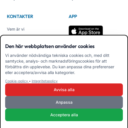
KONTAKTER
APP
Vem är vi
Kontakta oss
Den här webbplatsen använder cookies
Tel +39 02 84152514
Vi använder nödvändiga tekniska cookies och, med ditt
Ladda ner APK App
samtycke, analys- och marknadsföringscookies för att
Familjer
förbättra din upplevelse. Du kan anpassa dina preferenser
eller acceptera/avvisa alla kategorier.
Ladda ner APK App för
Cookie-policy
•
Integritetspolicy
pedagoger
Avvisa alla
Anpassa
iRoma S.r.l. Via Pietro Rosa, 48b 00122 ROMA (RM) ITALIEN - P.IVA
Acceptera alla
10954111000 - CS € 10.000 - RM-1267140 - iroma@pec.it
Villkor och bestämmelser
Integritetspolicy
Cookie Policy
Admin