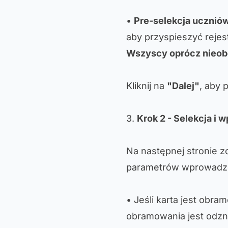
•
Pre-selekcja ucznió
aby przyspieszyć rejes
Wszyscy oprócz nieo
Kliknij na
"Dalej"
, aby 
3.
Krok 2 - Selekcja i
Na następnej stronie z
parametrów wprowadzo
• Jeśli karta jest obr
obramowania jest odzn