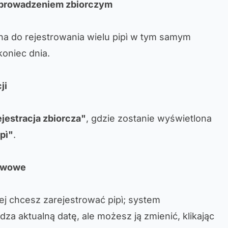
 wprowadzeniem zbiorczym
ana do rejestrowania wielu pipì w tym samym
koniec dnia.
ji
jestracja zbiorcza"
, gdzie zostanie wyświetlona
pì"
.
tawowe
órej chcesz zarejestrować pipì; system
a aktualną datę, ale możesz ją zmienić, klikając