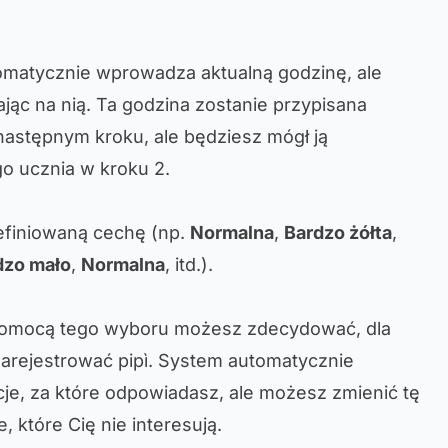
omatycznie wprowadza aktualną godzinę, ale
ając na nią. Ta godzina zostanie przypisana
astępnym kroku, ale będziesz mógł ją
o ucznia w kroku 2.
efiniowaną cechę (np.
Normalna
,
Bardzo żółta
,
dzo mało
,
Normalna
, itd.).
pomocą tego wyboru możesz zdecydować, dla
zarejestrować pipì. System automatycznie
je, za które odpowiadasz, ale możesz zmienić tę
, które Cię nie interesują.