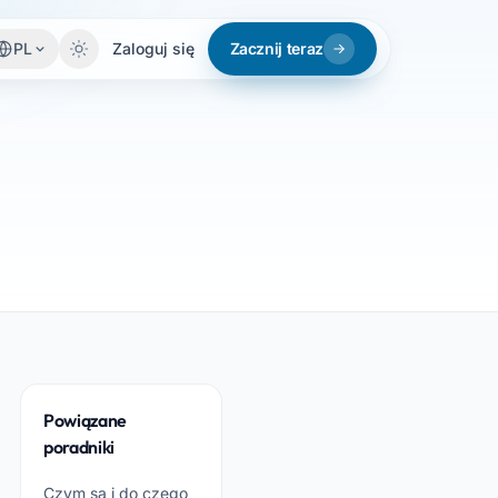
PL
Zaloguj się
Zacznij teraz
Powiązane
poradniki
Czym są i do czego