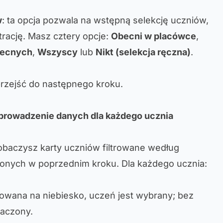
w
: ta opcja pozwala na wstępną selekcję uczniów,
trację. Masz cztery opcje:
Obecni w placówce
,
becnych
,
Wszyscy
lub
Nikt (selekcja ręczna)
.
przejść do następnego kroku.
 wprowadzenie danych dla każdego ucznia
obaczysz karty uczniów filtrowane według
nych w poprzednim kroku. Dla każdego ucznia:
amowana na niebiesko, uczeń jest wybrany; bez
aczony.