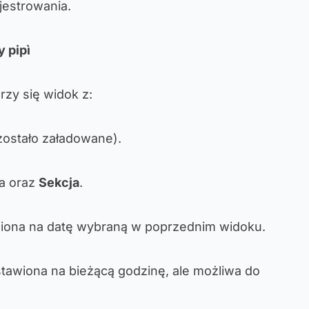
jestrowania.
 pipì
rzy się widok z:
 zostało załadowane).
a oraz
Sekcja
.
wiona na datę wybraną w poprzednim widoku.
stawiona na bieżącą godzinę, ale możliwa do