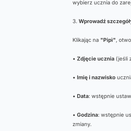
wybierz ucznia do zare
3.
Wprowadź szczegóły
Klikając na
"Pipì"
, otwo
•
Zdjęcie ucznia
(jeśli
•
Imię i nazwisko
uczni
•
Data
: wstępnie usta
•
Godzina
: wstępnie u
zmiany.