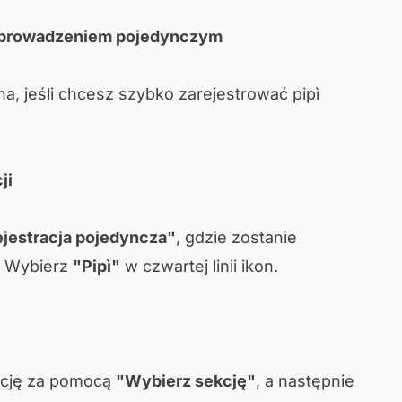
 wprowadzeniem pojedynczym
na, jeśli chcesz szybko zarejestrować pipì
ji
jestracja pojedyncza"
, gdzie zostanie
. Wybierz
"Pipì"
w czwartej linii ikon.
kcję za pomocą
"Wybierz sekcję"
, a następnie