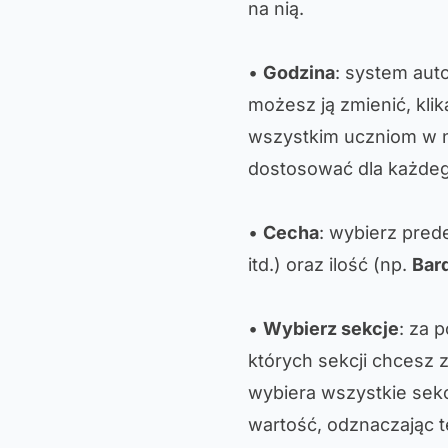
na nią.
•
Godzina
: system aut
możesz ją zmienić, klik
wszystkim uczniom w n
dostosować dla każdeg
•
Cecha
: wybierz pred
itd.) oraz ilość (np.
Bar
•
Wybierz sekcje
: za 
których sekcji chcesz 
wybiera wszystkie sekc
wartość, odznaczając te