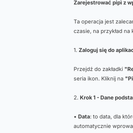
Zarejestrować pipì z
Ta operacja jest zalec
czasie, na przykład na 
1.
Zaloguj się do aplikac
Przejdź do zakładki
"Re
seria ikon. Kliknij na
"Pi
2.
Krok 1 - Dane pods
•
Data
: to data, dla kt
automatycznie wprowadz