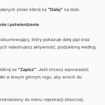
anych zmian kliknij na
"Dalej"
na dole.
ie i potwierdzenie
podsumowujący, który pokazuje datę pipì oraz
órych rejestrujesz aktywność, podzieloną według
kliknij na
"Zapisz"
. Jeśli chcesz wprowadzić
załki w lewym górnym rogu, aby wrócić do
rzeniesiony do menu rejestracji zbiorczej.