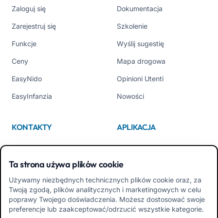
Zaloguj się
Dokumentacja
Zarejestruj się
Szkolenie
Funkcje
Wyślij sugestię
Ceny
Mapa drogowa
EasyNido
Opinioni Utenti
EasyInfanzia
Nowości
KONTAKTY
APLIKACJA
Kim jesteśmy
App Store
Ta strona używa plików cookie
Contattaci
Google Play
Używamy niezbędnych technicznych plików cookie oraz, za
Tel +39 02 84152514
Pobierz APK Aplikacja dla
Twoją zgodą, plików analitycznych i marketingowych w celu
Rodzin
poprawy Twojego doświadczenia. Możesz dostosować swoje
preferencje lub zaakceptować/odrzucić wszystkie kategorie.
Pobierz APK Aplikacja dla