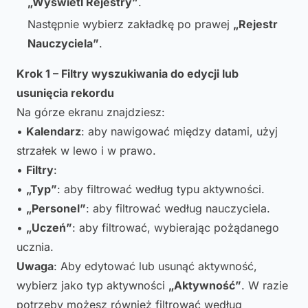
„Wyświetl Rejestry”
.
Następnie wybierz zakładkę po prawej
„Rejestr
Nauczyciela”
.
Krok 1 – Filtry wyszukiwania do edycji lub
usunięcia rekordu
Na górze ekranu znajdziesz:
•
Kalendarz
: aby nawigować między datami, użyj
strzałek w lewo i w prawo.
•
Filtry
:
•
„Typ”
: aby filtrować według typu aktywności.
•
„Personel”
: aby filtrować według nauczyciela.
•
„Uczeń”
: aby filtrować, wybierając pożądanego
ucznia.
Uwaga
: Aby edytować lub usunąć aktywność,
wybierz jako typ aktywności
„Aktywność”
. W razie
potrzeby możesz również filtrować według