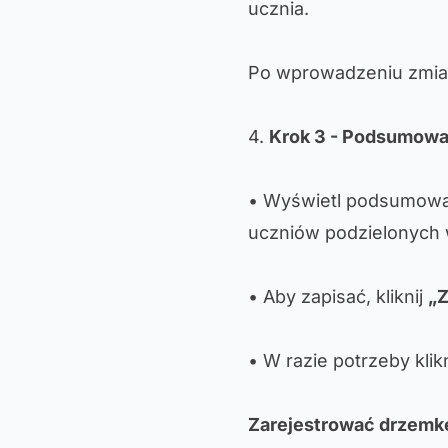
ucznia.
Po wprowadzeniu zmian
4.
Krok 3 - Podsumowan
• Wyświetl podsumowan
uczniów podzielonych 
• Aby zapisać, kliknij
„Z
• W razie potrzeby klik
Zarejestrować drzem