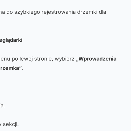
ana do szybkiego rejestrowania drzemki dla
eglądarki
enu po lewej stronie, wybierz
„Wprowadzenia
Drzemka”
.
a.
y sekcji.