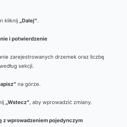
 kliknij
„Dalej”
.
ie i potwierdzenie
ie zarejestrowanych drzemek oraz liczbę
według sekcji.
apisz”
na górze.
nij
„Wstecz”
, aby wprowadzić zmiany.
kę z wprowadzeniem pojedynczym