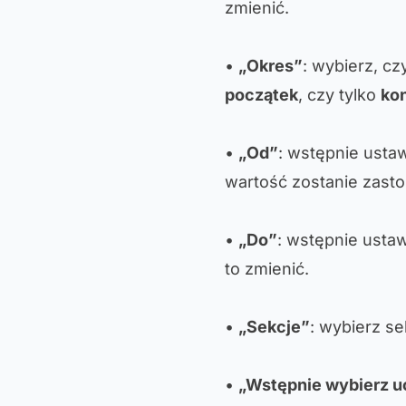
zmienić.
•
„Okres”
: wybierz, c
początek
, czy tylko
ko
•
„Od”
: wstępnie usta
wartość zostanie zast
•
„Do”
: wstępnie usta
to zmienić.
•
„Sekcje”
: wybierz s
•
„Wstępnie wybierz 