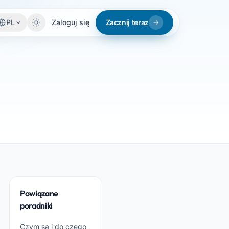
PL
Zaloguj się
Zacznij teraz
Powiązane
poradniki
Czym są i do czego