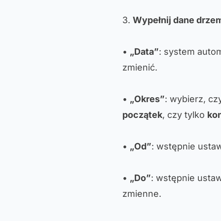
3.
Wypełnij dane drze
•
„Data”
: system auto
zmienić.
•
„Okres”
: wybierz, c
początek
, czy tylko
ko
•
„Od”
: wstępnie usta
•
„Do”
: wstępnie ustaw
zmienne.