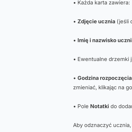
• Każda karta zawiera:
•
Zdjęcie ucznia
(jeśli
•
Imię i nazwisko uczn
• Ewentualne drzemki 
•
Godzina rozpoczęcia
zmieniać, klikając na g
• Pole
Notatki
do dodani
Aby odznaczyć ucznia, k