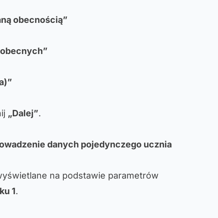
waną obecnością”
eobecnych”
a)”
ij
„Dalej”
.
prowadzenie danych pojedynczego ucznia
wyświetlane na podstawie parametrów
ku 1
.