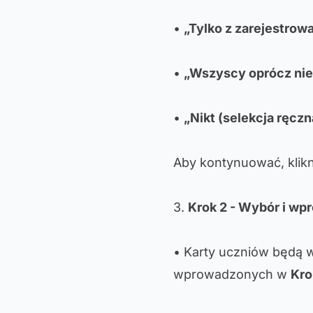
•
„Tylko z zarejestro
•
„Wszyscy oprócz ni
•
„Nikt (selekcja ręczn
Aby kontynuować, klikn
3.
Krok 2 - Wybór i w
• Karty uczniów będą 
wprowadzonych w
Kro