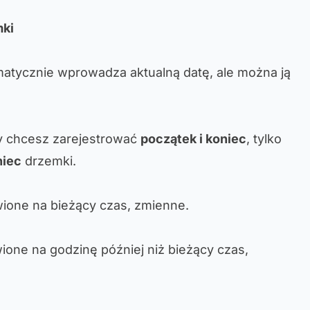
mki
matycznie wprowadza aktualną datę, ale można ją
zy chcesz zarejestrować
początek i koniec
, tylko
niec
drzemki.
wione na bieżący czas, zmienne.
ione na godzinę później niż bieżący czas,