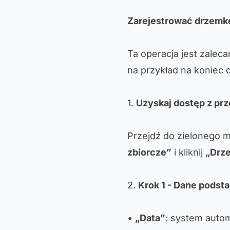
Zarejestrować drzemk
Ta operacja jest zalec
na przykład na koniec d
1.
Uzyskaj dostęp z prz
Przejdź do zielonego m
zbiorcze”
i kliknij
„Drz
2.
Krok 1 - Dane pods
•
„Data”
: system auto