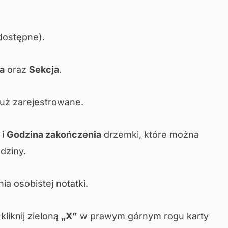
 dostępne).
ia
oraz
Sekcja
.
już zarejestrowane.
i
Godzina zakończenia
drzemki, które można
odziny.
a osobistej notatki.
liknij zieloną
„X”
w prawym górnym rogu karty