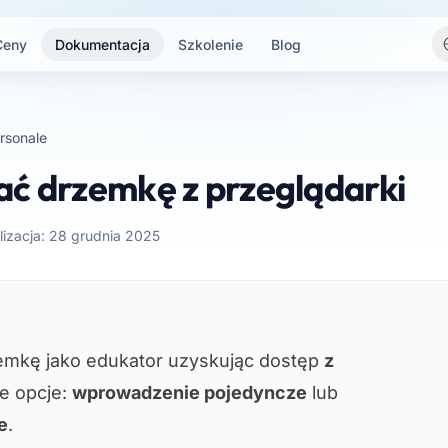
Ceny
Dokumentacja
Szkolenie
Blog
rsonale
ać drzemkę z przeglądarki
lizacja: 28 grudnia 2025
emkę jako edukator uzyskując dostęp
z
e opcje:
wprowadzenie pojedyncze
lub
e
.