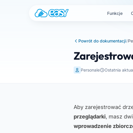
Przejdź do treści
Funkcje
Powrót do dokumentacji
/
Pe
Zarejestrow
Personale
Ostatnia aktua
Aby zarejestrować drz
przeglądarki
, masz dwi
wprowadzenie zbiorcz