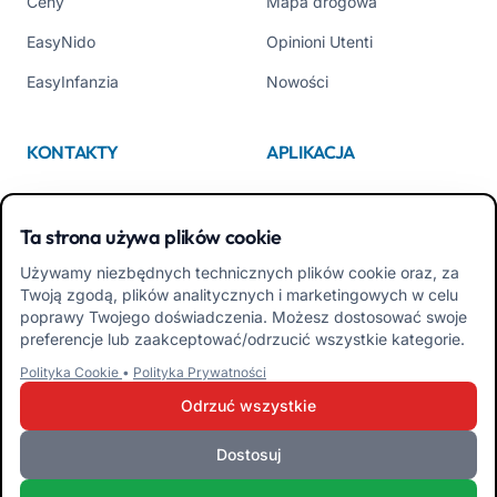
Ceny
Mapa drogowa
EasyNido
Opinioni Utenti
EasyInfanzia
Nowości
KONTAKTY
APLIKACJA
Kim jesteśmy
App Store
Ta strona używa plików cookie
Contattaci
Google Play
Używamy niezbędnych technicznych plików cookie oraz, za
Tel +39 02 84152514
Pobierz APK Aplikacja dla
Twoją zgodą, plików analitycznych i marketingowych w celu
Rodzin
poprawy Twojego doświadczenia. Możesz dostosować swoje
preferencje lub zaakceptować/odrzucić wszystkie kategorie.
Pobierz APK Aplikacja dla
Polityka Cookie
•
Polityka Prywatności
Nauczycieli
Odrzuć wszystkie
Dostosuj
iRoma S.r.l. Via Pietro Rosa, 48b 00122 ROMA (RM) WŁOCHY - P.IVA