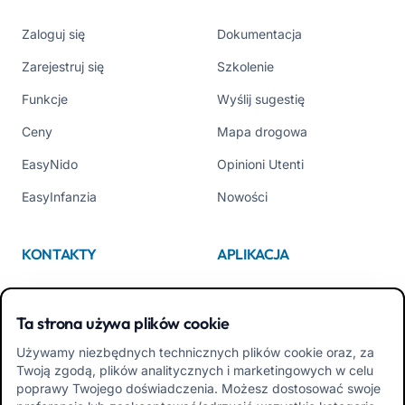
Zaloguj się
Dokumentacja
Zarejestruj się
Szkolenie
Funkcje
Wyślij sugestię
Ceny
Mapa drogowa
EasyNido
Opinioni Utenti
EasyInfanzia
Nowości
KONTAKTY
APLIKACJA
Kim jesteśmy
App Store
Ta strona używa plików cookie
Contattaci
Google Play
Używamy niezbędnych technicznych plików cookie oraz, za
Tel +39 02 84152514
Pobierz APK Aplikacja dla
Twoją zgodą, plików analitycznych i marketingowych w celu
Rodzin
poprawy Twojego doświadczenia. Możesz dostosować swoje