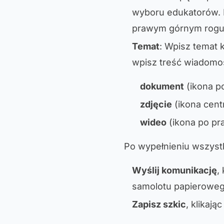
wyboru edukatorów. P
prawym górnym rogu
Temat
: Wpisz temat 
wpisz treść wiadomoś
dokument
(ikona po
zdjęcie
(ikona centr
wideo
(ikona po pr
Po wypełnieniu wszystk
Wyślij komunikację
,
samolotu papieroweg
Zapisz szkic
, klikaj