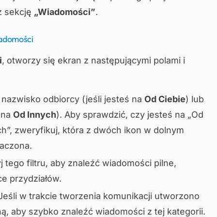
z sekcję
„Wiadomości”
.
iadomości
i
, otworzy się ekran z następującymi polami i
 nazwisko odbiorcy (jeśli jesteś na
Od Ciebie
) lub
ś na
Od Innych
). Aby sprawdzić, czy jesteś na „Od
ch”, zweryfikuj, która z dwóch ikon w dolnym
naczona.
yj tego filtru, aby znaleźć wiadomości pilne,
ce przydziałów.
 Jeśli w trakcie tworzenia komunikacji utworzono
ną, aby szybko znaleźć wiadomości z tej kategorii.