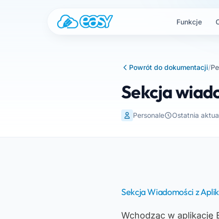
Przejdź do treści
Funkcje
Powrót do dokumentacji
/
Pe
Sekcja wiado
Personale
Ostatnia aktua
Sekcja Wiadomości z Aplik
Wchodząc w aplikację E