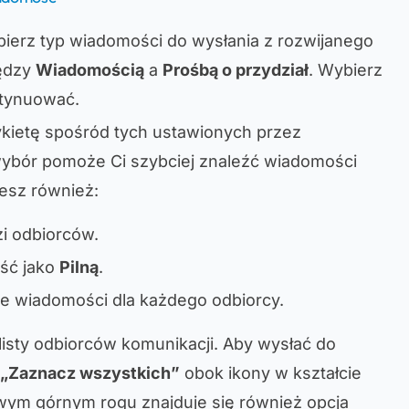
bierz typ wiadomości do wysłania z rozwijanego
iędzy
Wiadomością
a
Prośbą o przydział
. Wybierz
ntynuować.
ykietę spośród tych ustawionych przez
wybór pomoże Ci szybciej znaleźć wiadomości
esz również:
i odbiorców.
ść jako
Pilną
.
e wiadomości dla każdego odbiorcy.
 listy odbiorców komunikacji. Aby wysłać do
„Zaznacz wszystkich”
obok ikony w kształcie
awym górnym rogu znajduje się również opcja