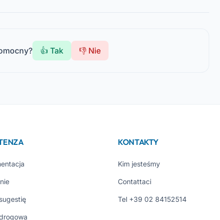
pomocny?
👍 Tak
👎 Nie
STENZA
KONTAKTY
entacja
Kim jesteśmy
nie
Contattaci
 sugestię
Tel +39 02 84152514
drogowa