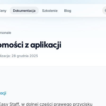
Ceny
Dokumentacja
Szkolenie
Blog
rsonale
mości z aplikacji
lizacja: 28 grudnia 2025
acji
asy Staff, w dolnej części prawego przycisku