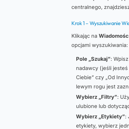
centralnego, znajdzies
Krok 1 – Wyszukiwanie W
Klikając na
Wiadomośc
opcjami wyszukiwania:
Pole „Szukaj”
: Wpisz
nadawcy (jeśli jeste
Ciebie” czy „Od Inny
lewym rogu jest zaz
Wybierz „Filtry”
: Uż
ulubione lub dotyczą
Wybierz „Etykiety”
:
etykiety, wybierz jed