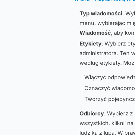
Typ wiadomości
: Wy
menu, wybierając m
Wiadomość
, aby ko
Etykiety
: Wybierz et
administratora. Ten 
według etykiety. Moż
Włączyć odpowiedz
Oznaczyć wiadomo
Tworzyć pojedyncz
Odbiorcy
: Wybierz z
wszystkich, kliknij na
ludzika z lupą. W pr