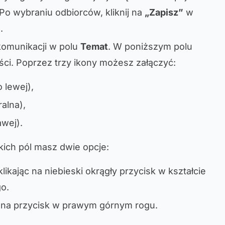
o wybraniu odbiorców, kliknij na
„Zapisz”
w
.
komunikacji w polu
Temat
. W poniższym polu
ci. Poprzez trzy ikony możesz załączyć:
 lewej),
alna),
awej).
ich pól masz dwie opcje:
 klikając na niebieski okrągły przycisk w kształcie
o.
ąc na przycisk w prawym górnym rogu.