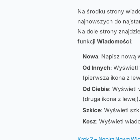
Na środku strony wiad
najnowszych do najsta
Na dole strony znajdzi
funkcji
Wiadomości
:
Nowa
: Napisz nową 
Od Innych
: Wyświetl
(pierwsza ikona z lew
Od Ciebie
: Wyświetl
(druga ikona z lewej)
Szkice
: Wyświetl szk
Kosz
: Wyświetl wiad
Krok 2 – Napisz Nową W