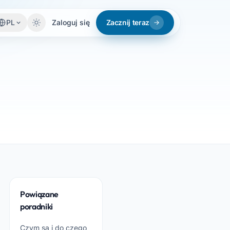
PL
Zaloguj się
Zacznij teraz
Powiązane
poradniki
Czym są i do czego