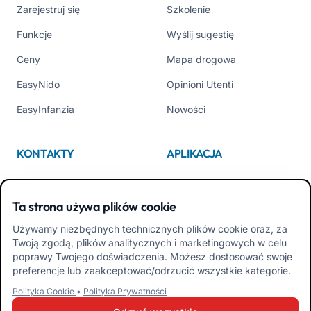
Zarejestruj się
Szkolenie
Funkcje
Wyślij sugestię
Ceny
Mapa drogowa
EasyNido
Opinioni Utenti
EasyInfanzia
Nowości
KONTAKTY
APLIKACJA
Kim jesteśmy
App Store
Ta strona używa plików cookie
Contattaci
Google Play
Używamy niezbędnych technicznych plików cookie oraz, za
Tel +39 02 84152514
Pobierz APK Aplikacja dla
Twoją zgodą, plików analitycznych i marketingowych w celu
Rodzin
poprawy Twojego doświadczenia. Możesz dostosować swoje
preferencje lub zaakceptować/odrzucić wszystkie kategorie.
Pobierz APK Aplikacja dla
Polityka Cookie
•
Polityka Prywatności
Nauczycieli