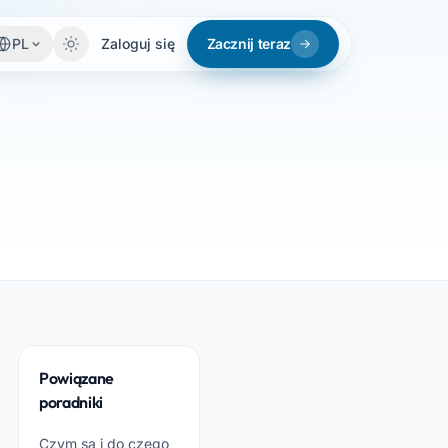
PL
Zaloguj się
Zacznij teraz
Powiązane
poradniki
Czym są i do czego