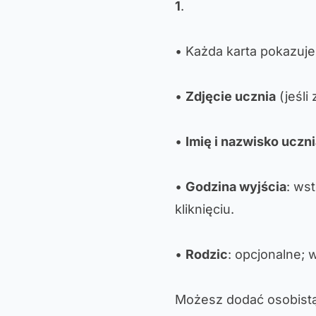
1
.
• Każda karta pokazuje
•
Zdjęcie ucznia
(jeśli
•
Imię i nazwisko uczn
•
Godzina wyjścia
: ws
kliknięciu.
•
Rodzic
: opcjonalne; 
Możesz dodać osobistą 