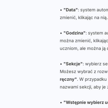
•
"Data"
: system auto
zmienić, klikając na nią.
•
"Godzina"
: system a
można zmienić, klikają
uczniom, ale można ją
•
"Sekcje"
: wybierz se
Możesz wybrać z rozw
ręczny"
. W przypadku 
nazwami sekcji, aby je 
•
"Wstępnie wybierz 