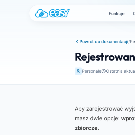
Przejdź do treści
Funkcje
Powrót do dokumentacji
/
Pe
Rejestrowani
Personale
Ostatnia aktua
Aby zarejestrować wyjś
masz dwie opcje:
wpro
zbiorcze
.