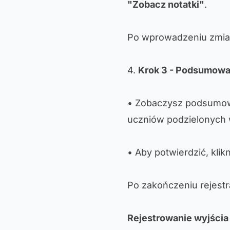
"Zobacz notatki"
.
Po wprowadzeniu zmian
4.
Krok 3 - Podsumowan
• Zobaczysz podsumowan
uczniów podzielonych 
• Aby potwierdzić, klikn
Po zakończeniu rejestra
Rejestrowanie wyjści