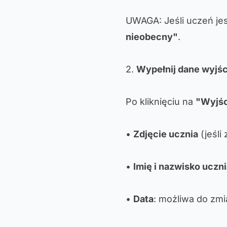
UWAGA: Jeśli uczeń jes
nieobecny"
.
2.
Wypełnij dane wyjśc
Po kliknięciu na
"Wyjśc
•
Zdjęcie ucznia
(jeśli
•
Imię i nazwisko uczn
•
Data
: możliwa do zmia