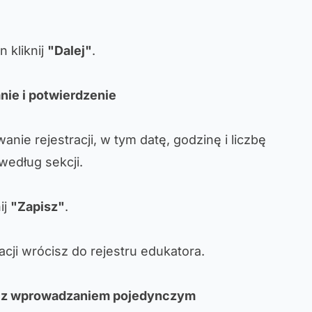
 kliknij
"Dalej"
.
ie i potwierdzenie
ie rejestracji, w tym datę, godzinę i liczbę
według sekcji.
ij
"Zapisz"
.
cji wrócisz do rejestru edukatora.
a z wprowadzaniem pojedynczym