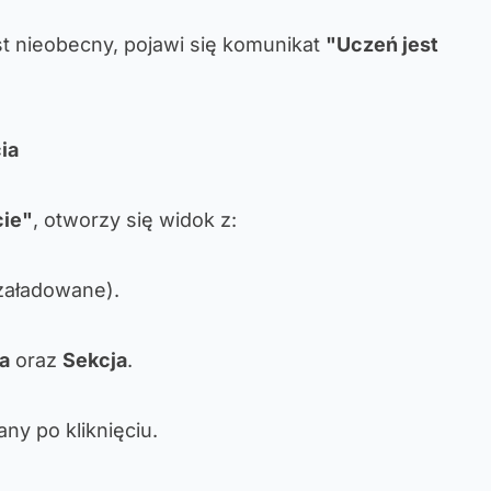
t nieobecny, pojawi się komunikat
"Uczeń jest
ia
ie"
, otworzy się widok z:
 załadowane).
ia
oraz
Sekcja
.
ny po kliknięciu.