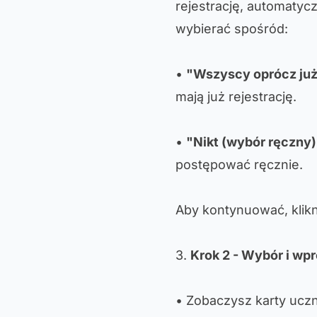
rejestrację, automatyc
wybierać spośród:
•
"Wszyscy oprócz już
mają już rejestrację.
•
"Nikt (wybór ręczny)
postępować ręcznie.
Aby kontynuować, klikn
3.
Krok 2 - Wybór i w
• Zobaczysz karty ucz