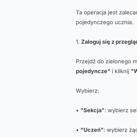
Ta operacja jest zalec
pojedynczego ucznia.
1.
Zaloguj się z przeglą
Przejdź do zielonego m
pojedyncze"
i kliknij
"W
Wybierz:
•
"Sekcja"
: wybierz se
•
"Uczeń"
: wybierz żą