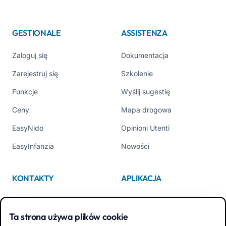
GESTIONALE
ASSISTENZA
Zaloguj się
Dokumentacja
Zarejestruj się
Szkolenie
Funkcje
Wyślij sugestię
Ceny
Mapa drogowa
EasyNido
Opinioni Utenti
EasyInfanzia
Nowości
KONTAKTY
APLIKACJA
Kim jesteśmy
App Store
Ta strona używa plików cookie
Contattaci
Google Play