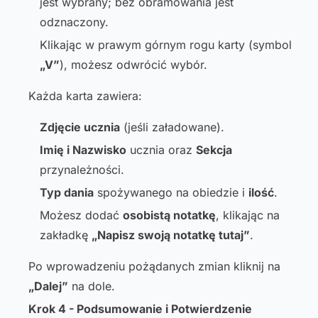
jest wybrany; bez obramowania jest
odznaczony.
Klikając w prawym górnym rogu karty (symbol
„V”
), możesz odwrócić wybór.
Każda karta zawiera:
Zdjęcie ucznia
(jeśli załadowane).
Imię i Nazwisko
ucznia oraz
Sekcja
przynależności.
Typ dania
spożywanego na obiedzie i
ilość
.
Możesz dodać
osobistą notatkę
, klikając na
zakładkę
„Napisz swoją notatkę tutaj”
.
Po wprowadzeniu pożądanych zmian kliknij na
„Dalej”
na dole.
Krok 4 - Podsumowanie i Potwierdzenie