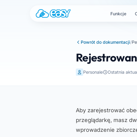
Przejdź do treści
Funkcje
Powrót do dokumentacji
/
Pe
Rejestrowani
Personale
Ostatnia aktua
Aby zarejestrować obec
przeglądarkę, masz dw
wprowadzenie zbiorcz