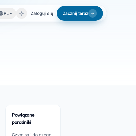
PL
Zaloguj się
Zacznij teraz
Powiązane
poradniki
Czym są i do czego