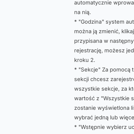
automatycznie wprowadz
na nią.
* "Godzina" system au
można ją zmienić, klika
przypisana w następny
rejestrację, możesz j
kroku 2.
* "Sekcje" Za pomocą 
sekcji chcesz zarejest
wszystkie sekcje, za k
wartość z "Wszystkie s
zostanie wyświetlona li
wybrać jedną lub więce
* "Wstępnie wybierz uc