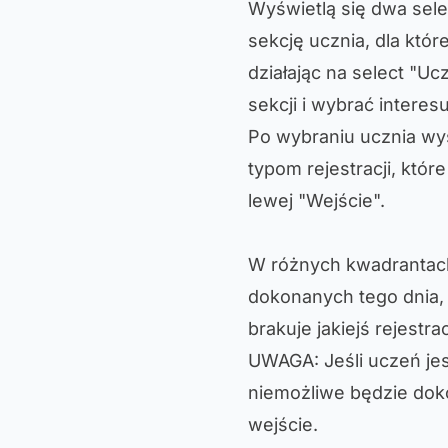
Wyświetlą się dwa sele
sekcję ucznia, dla któ
działając na select "Uc
sekcji i wybrać interes
Po wybraniu ucznia wyś
typom rejestracji, któ
lewej "Wejście".
W różnych kwadrantach 
dokonanych tego dnia,
brakuje jakiejś rejestrac
UWAGA: Jeśli uczeń je
niemożliwe będzie dokon
wejście.