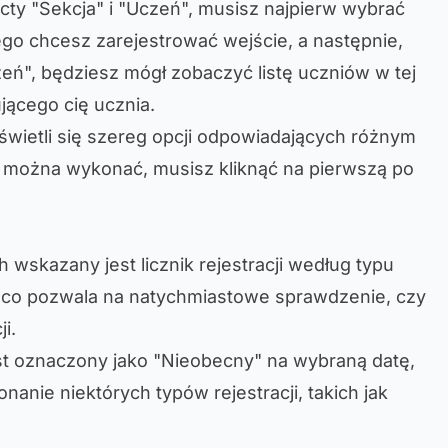
cty "Sekcja" i "Uczeń", musisz najpierw wybrać
rego chcesz zarejestrować wejście, a następnie,
zeń", będziesz mógł zobaczyć listę uczniów w tej
ującego cię ucznia.
wietli się szereg opcji odpowiadających różnym
re można wykonać, musisz kliknąć na pierwszą po
wskazany jest licznik rejestracji według typu
 co pozwala na natychmiastowe sprawdzenie, czy
ji.
st oznaczony jako "Nieobecny" na wybraną datę,
anie niektórych typów rejestracji, takich jak