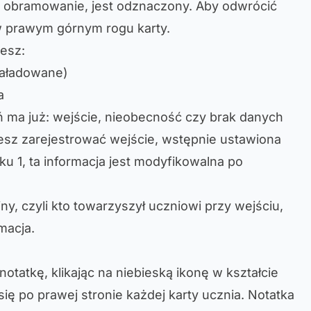
e obramowanie, jest odznaczony. Aby odwrócić
w prawym górnym rogu karty.
esz:
 załadowane)
a
 ma już: wejście, nieobecność czy brak danych
cesz zarejestrować wejście, wstępnie ustawiona
ku 1, ta informacja jest modyfikowalna po
y, czyli kto towarzyszył uczniowi przy wejściu,
macja.
otatkę, klikając na niebieską ikonę w kształcie
się po prawej stronie każdej karty ucznia. Notatka