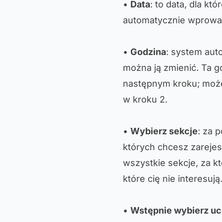
•
Data
: to data, dla k
automatycznie wprowad
•
Godzina
: system aut
można ją zmienić. Ta 
następnym kroku; moż
w kroku 2.
•
Wybierz sekcje
: za 
których chcesz zareje
wszystkie sekcje, za k
które cię nie interesują
•
Wstępnie wybierz u