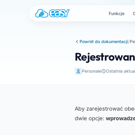
Przejdź do treści
Funkcje
Powrót do dokumentacji
/
Pe
Rejestrowani
Personale
Ostatnia aktua
Aby zarejestrować obec
dwie opcje:
wprowadze