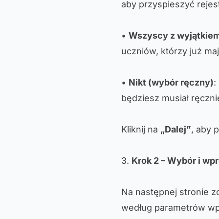
aby przyspieszyć rejest
•
Wszyscy z wyjątkiem
uczniów, którzy już ma
•
Nikt (wybór ręczny)
:
będziesz musiał ręczn
Kliknij na
„Dalej”
, aby 
3.
Krok 2 – Wybór i w
Na następnej stronie z
według parametrów wp