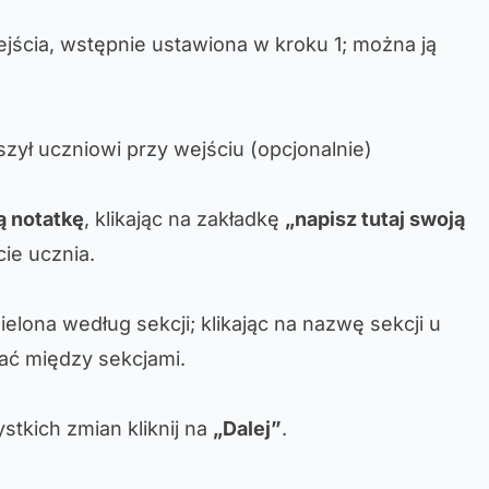
wejścia, wstępnie ustawiona w kroku 1; można ją
szył uczniowi przy wejściu (opcjonalnie)
ą notatkę
, klikając na zakładkę
„napisz tutaj swoją
ie ucznia.
ielona według sekcji; klikając na nazwę sekcji u
ć między sekcjami.
tkich zmian kliknij na
„Dalej”
.