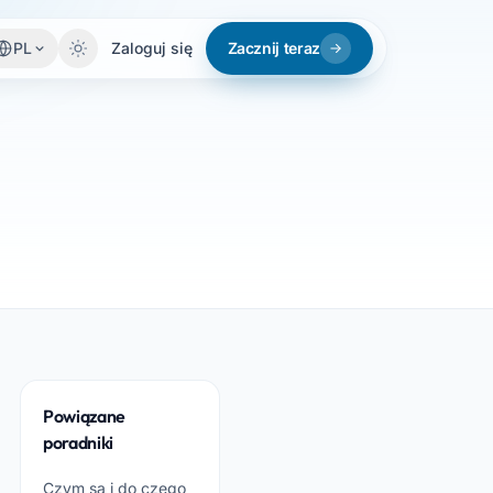
PL
Zaloguj się
Zacznij teraz
Powiązane
poradniki
Czym są i do czego