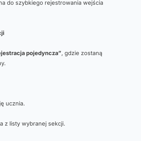
ana do szybkiego rejestrowania wejścia
ji
jestracja pojedyncza”
, gdzie zostaną
y.
ję ucznia.
a z listy wybranej sekcji.