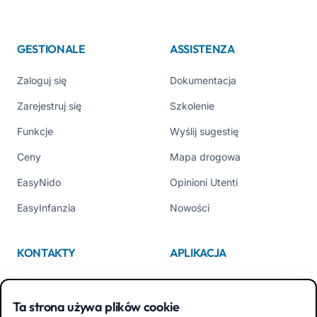
GESTIONALE
ASSISTENZA
Zaloguj się
Dokumentacja
Zarejestruj się
Szkolenie
Funkcje
Wyślij sugestię
Ceny
Mapa drogowa
EasyNido
Opinioni Utenti
EasyInfanzia
Nowości
KONTAKTY
APLIKACJA
Kim jesteśmy
App Store
Ta strona używa plików cookie
Contattaci
Google Play