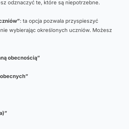
sz odznaczyć te, które są niepotrzebne.
uczniów”
: ta opcja pozwala przyspieszyć
znie wybierając określonych uczniów. Możesz
waną obecnością”
eobecnych”
a)”