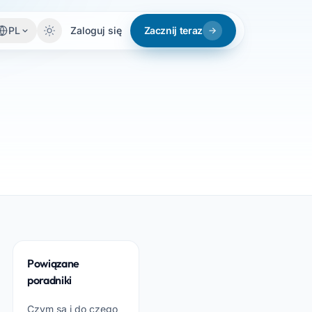
PL
Zaloguj się
Zacznij teraz
Powiązane
poradniki
Czym są i do czego