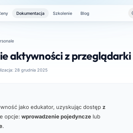
Ceny
Dokumentacja
Szkolenie
Blog
rsonale
e aktywności z przeglądarki
lizacja: 28 grudnia 2025
ywność jako edukator, uzyskując dostęp
z
e opcje:
wprowadzenie pojedyncze
lub
e
.