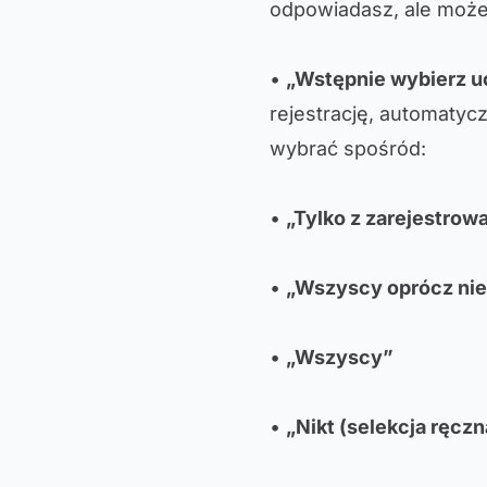
odpowiadasz, ale może
•
„Wstępnie wybierz 
rejestrację, automatyc
wybrać spośród:
•
„Tylko z zarejestro
•
„Wszyscy oprócz ni
•
„Wszyscy”
•
„Nikt (selekcja ręczn