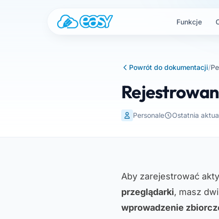
Przejdź do treści
Funkcje
Powrót do dokumentacji
/
Pe
Rejestrowani
Personale
Ostatnia aktua
Aby zarejestrować akt
przeglądarki
, masz dwi
wprowadzenie zbiorcz