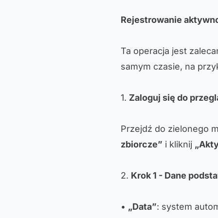
Rejestrowanie aktywn
Ta operacja jest zalec
samym czasie, na przyk
1.
Zaloguj się do przegl
Przejdź do zielonego m
zbiorcze”
i kliknij
„Akt
2.
Krok 1 - Dane pods
•
„Data”
: system auto