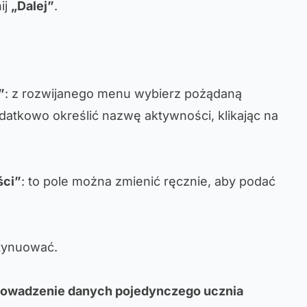
ij
„Dalej”
.
”
: z rozwijanego menu wybierz pożądaną
atkowo określić nazwę aktywności, klikając na
ści”
: to pole można zmienić ręcznie, aby podać
ntynuować.
prowadzenie danych pojedynczego ucznia