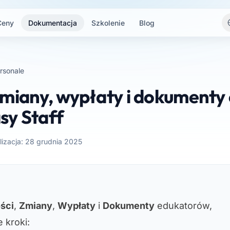
Ceny
Dokumentacja
Szkolenie
Blog
rsonale
zmiany, wypłaty i dokument
asy Staff
lizacja: 28 grudnia 2025
ści
,
Zmiany
,
Wypłaty
i
Dokumenty
edukatorów,
 kroki: