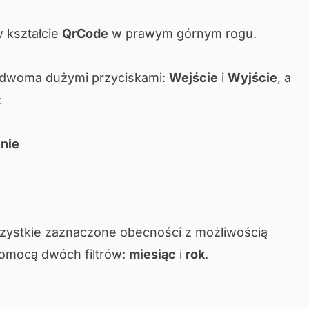
w kształcie
QrCode
w prawym górnym rogu.
z dwoma dużymi przyciskami:
Wejście
i
Wyjście
, a
:
nie
wszystkie zaznaczone obecności z możliwością
pomocą dwóch filtrów:
miesiąc
i
rok
.