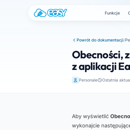
Przejdź do treści
Funkcje
Powrót do dokumentacji
/
Pe
Obecności, 
z aplikacji E
Personale
Ostatnia aktua
Aby wyświetlić
Obecno
wykonajcie następujące