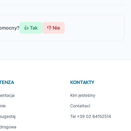
pomocny?
👍 Tak
👎 Nie
STENZA
KONTAKTY
entacja
Kim jesteśmy
nie
Contattaci
 sugestię
Tel +39 02 84152514
drogowa