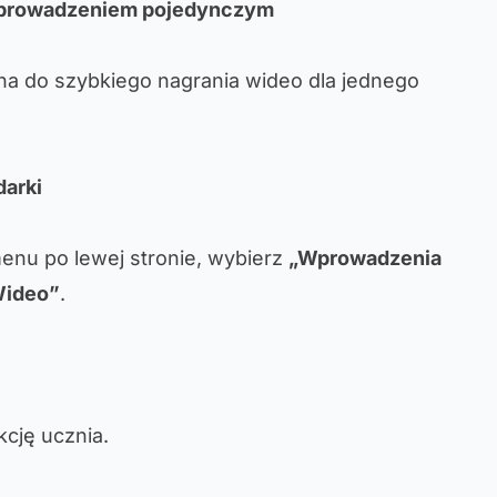
wprowadzeniem pojedynczym
ana do szybkiego nagrania wideo dla jednego
darki
enu po lewej stronie, wybierz
„Wprowadzenia
Wideo”
.
kcję ucznia.