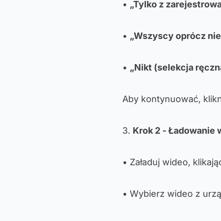
•
„Tylko z zarejestro
•
„Wszyscy oprócz ni
•
„Nikt (selekcja ręczn
Aby kontynuować, klikn
3.
Krok 2 - Ładowanie 
• Załaduj wideo, klikaj
• Wybierz wideo z urzą