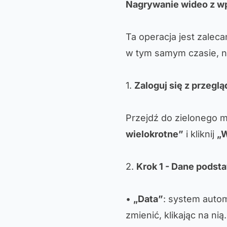
Nagrywanie wideo z w
Ta operacja jest zalec
w tym samym czasie, na
1.
Zaloguj się z przeglą
Przejdź do zielonego m
wielokrotne”
i kliknij
„
2.
Krok 1 - Dane pods
•
„Data”
: system auto
zmienić, klikając na nią.