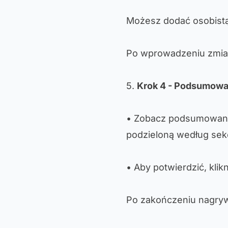
Możesz dodać osobistą 
Po wprowadzeniu zmian
5.
Krok 4 - Podsumowan
• Zobacz podsumowani
podzieloną według sekc
• Aby potwierdzić, klikn
Po zakończeniu nagrywa