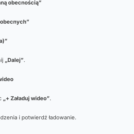
waną obecnością”
eobecnych”
a)”
ij
„Dalej”
.
wideo
ąc
„+ Załaduj wideo”
.
dzenia i potwierdź ładowanie.