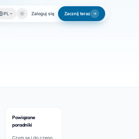
PL
Zaloguj się
Zacznij teraz
Powiązane
poradniki
Czym są i do czego