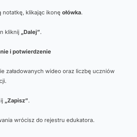
notatkę, klikając ikonę
ołówka
.
 kliknij
„Dalej”
.
ie i potwierdzenie
e załadowanych wideo oraz liczbę uczniów
ji.
ij
„Zapisz”
.
nia wrócisz do rejestru edukatora.