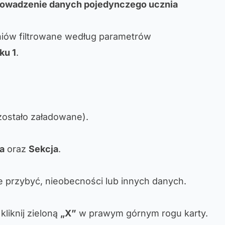
prowadzenie danych pojedynczego ucznia
niów filtrowane według parametrów
ku 1
.
 zostało załadowane).
ia
oraz
Sekcja
.
 przybyć, nieobecności lub innych danych.
liknij zieloną
„X”
w prawym górnym rogu karty.