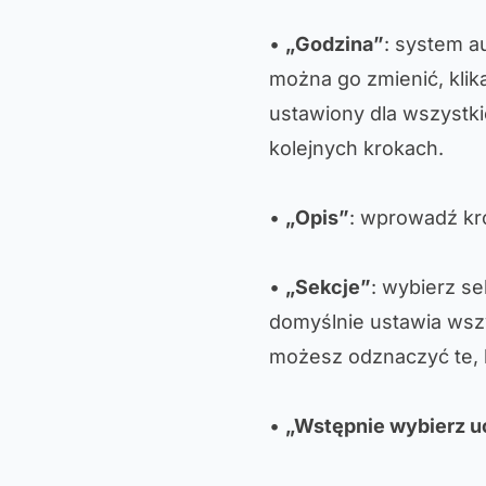
•
„Godzina”
: system a
można go zmienić, klik
ustawiony dla wszystk
kolejnych krokach.
•
„Opis”
: wprowadź kró
•
„Sekcje”
: wybierz s
domyślnie ustawia wszy
możesz odznaczyć te, kt
•
„Wstępnie wybierz 