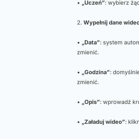
•
„Uczeń”
: wybierz żą
2.
Wypełnij dane wide
•
„Data”
: system auto
zmienić.
•
„Godzina”
: domyślni
zmienić.
•
„Opis”
: wprowadź kró
•
„Załaduj wideo”
: kli