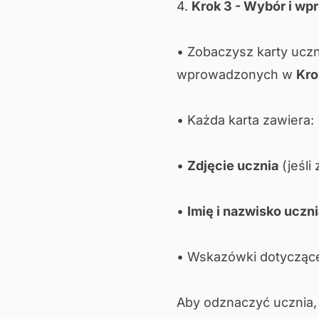
4.
Krok 3 - Wybór i w
• Zobaczysz karty ucz
wprowadzonych w
Kro
• Każda karta zawiera:
•
Zdjęcie ucznia
(jeśli
•
Imię i nazwisko uczn
• Wskazówki dotyczące
Aby odznaczyć ucznia, k