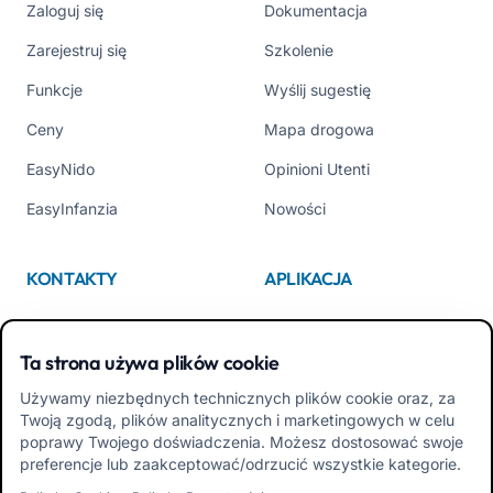
Zaloguj się
Dokumentacja
Zarejestruj się
Szkolenie
Funkcje
Wyślij sugestię
Ceny
Mapa drogowa
EasyNido
Opinioni Utenti
EasyInfanzia
Nowości
KONTAKTY
APLIKACJA
Kim jesteśmy
App Store
Ta strona używa plików cookie
Contattaci
Google Play
Używamy niezbędnych technicznych plików cookie oraz, za
Tel +39 02 84152514
Pobierz APK Aplikacja dla
Twoją zgodą, plików analitycznych i marketingowych w celu
Rodzin
poprawy Twojego doświadczenia. Możesz dostosować swoje
preferencje lub zaakceptować/odrzucić wszystkie kategorie.
Pobierz APK Aplikacja dla