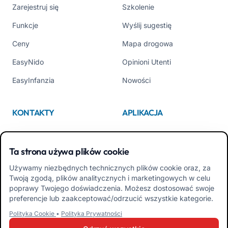
Zarejestruj się
Szkolenie
Funkcje
Wyślij sugestię
Ceny
Mapa drogowa
EasyNido
Opinioni Utenti
EasyInfanzia
Nowości
KONTAKTY
APLIKACJA
Kim jesteśmy
App Store
Ta strona używa plików cookie
Contattaci
Google Play
Używamy niezbędnych technicznych plików cookie oraz, za
Tel +39 02 84152514
Pobierz APK Aplikacja dla
Twoją zgodą, plików analitycznych i marketingowych w celu
Rodzin
poprawy Twojego doświadczenia. Możesz dostosować swoje
preferencje lub zaakceptować/odrzucić wszystkie kategorie.
Pobierz APK Aplikacja dla
Polityka Cookie
•
Polityka Prywatności
Nauczycieli