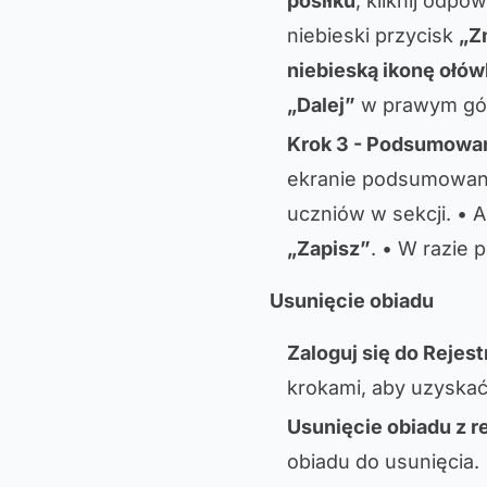
posiłku
, kliknij odpo
niebieski przycisk
„Z
niebieską ikonę ołów
„Dalej”
w prawym gó
Krok 3 - Podsumowan
ekranie podsumowania
uczniów w sekcji. • A
„Zapisz”
. • W razie 
Usunięcie obiadu
Zaloguj się do Rejes
krokami, aby uzyska
Usunięcie obiadu z r
obiadu do usunięcia. 