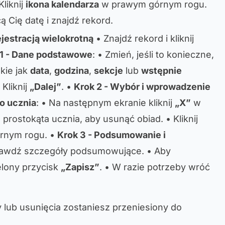
Kliknij
ikona kalendarza
w prawym górnym rogu.
ą Cię datę i znajdź rekord.
ejestracją wielokrotną
• Znajdź rekord i kliknij
 1 - Dane podstawowe
: • Zmień, jeśli to konieczne,
kie jak
data
,
godzina
,
sekcje
lub
wstępnie
• Kliknij
„Dalej”
. •
Krok 2 - Wybór i wprowadzenie
o ucznia
: • Na następnym ekranie kliknij
„X”
w
rostokąta ucznia, aby usunąć obiad. • Kliknij
rnym rogu. •
Krok 3 - Podsumowanie i
rawdź szczegóły podsumowujące. • Aby
ielony przycisk
„Zapisz”
. • W razie potrzeby wróć
lub usunięcia zostaniesz przeniesiony do