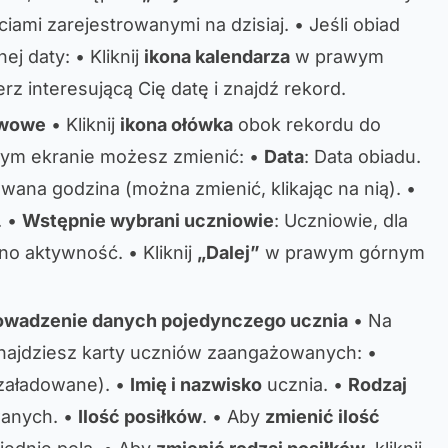
iami zarejestrowanymi na dzisiaj. • Jeśli obiad
ej daty: • Kliknij
ikona kalendarza
w prawym
z interesującą Cię datę i znajdź rekord.
awowe
• Kliknij
ikona ołówka
obok rekordu do
nym ekranie możesz zmienić: •
Data
: Data obiadu.
owana godzina (można zmienić, klikając na nią). •
. •
Wstępnie wybrani uczniowie
: Uczniowie, dla
no aktywność. • Kliknij
„Dalej”
w prawym górnym
rowadzenie danych pojedynczego ucznia
• Na
najdziesz karty uczniów zaangażowanych: •
 załadowane). •
Imię i nazwisko
ucznia. •
Rodzaj
wanych. •
Ilość posiłków
. • Aby
zmienić ilość