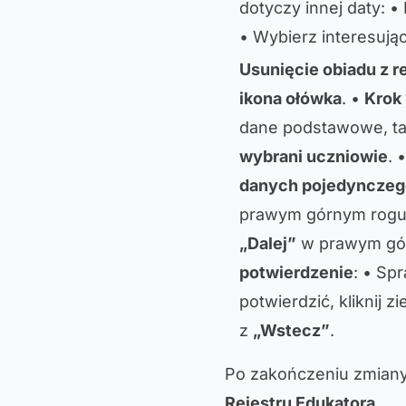
dotyczy innej daty: • 
• Wybierz interesując
Usunięcie obiadu z r
ikona ołówka
. •
Krok
dane podstawowe, ta
wybrani uczniowie
. 
danych pojedynczeg
prawym górnym rogu p
„Dalej”
w prawym gó
potwierdzenie
: • Sp
potwierdzić, kliknij z
z
„Wstecz”
.
Po zakończeniu zmiany 
Rejestru Edukatora
.