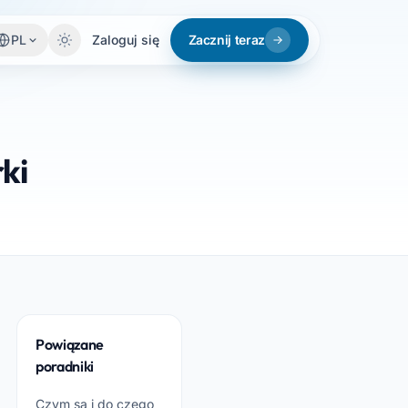
PL
Zaloguj się
Zacznij teraz
ki
Powiązane
poradniki
Czym są i do czego