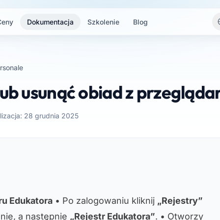
Ceny
Dokumentacja
Szkolenie
Blog
rsonale
lub usunąć obiad z przeglądar
lizacja: 28 grudnia 2025
tru Edukatora
• Po zalogowaniu kliknij
„Rejestry”
nie, a następnie
„Rejestr Edukatora”
. • Otworzy