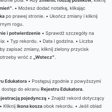
wiednie pola. • Aby
zmienić rodzaj posiłków
, kliknij
mień”
. • Możesz dodać notatkę, klikając
ka
po prawej stronie. • Ukończ zmiany i kliknij
rnym rogu.
ie i potwierdzenie
• Sprawdź szczegóły na
: • Typ rekordu. • Data i godzina. • Liczba
by zapisać zmiany, kliknij zielony przycisk
potrzeby wróć z
„Wstecz”
.
tru Edukatora
• Postępuj zgodnie z powyższymi
ć dostęp do ekranu
Rejestru Edukatora
.
ejestracją pojedynczą
• Znajdź rekord dotyczący
• Kliknij
ikona kosza
obok rekordu. • Jeśli obiad