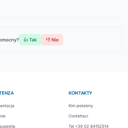
pomocny?
👍 Tak
👎 Nie
STENZA
KONTAKTY
entacja
Kim jesteśmy
nie
Contattaci
 sugestię
Tel +39 02 84152514