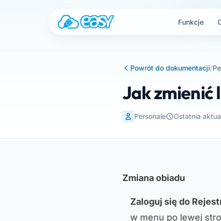
Przejdź do treści
Funkcje
Powrót do dokumentacji
/
Pe
Jak zmienić 
Personale
Ostatnia aktua
Zmiana obiadu
Zaloguj się do Rejes
w menu po lewej stro