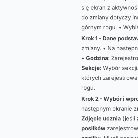
się ekran z aktywnośc
do zmiany dotyczy inn
górnym rogu. • Wybier
Krok 1 - Dane podst
zmiany. • Na następ
•
Godzina
: Zarejestr
Sekcje
: Wybór sekcji
których zarejestrowa
rogu.
Krok 2 - Wybór i wp
następnym ekranie z
Zdjęcie ucznia
(jeśli
posiłków
zarejestro