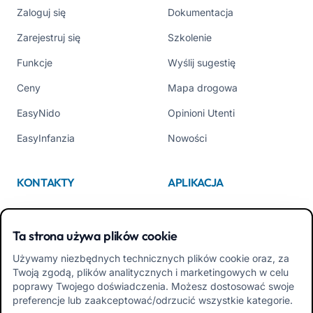
Zaloguj się
Dokumentacja
Zarejestruj się
Szkolenie
Funkcje
Wyślij sugestię
Ceny
Mapa drogowa
EasyNido
Opinioni Utenti
EasyInfanzia
Nowości
KONTAKTY
APLIKACJA
Kim jesteśmy
App Store
Ta strona używa plików cookie
Contattaci
Google Play
Używamy niezbędnych technicznych plików cookie oraz, za
Tel +39 02 84152514
Pobierz APK Aplikacja dla
Twoją zgodą, plików analitycznych i marketingowych w celu
Rodzin
poprawy Twojego doświadczenia. Możesz dostosować swoje
preferencje lub zaakceptować/odrzucić wszystkie kategorie.
Pobierz APK Aplikacja dla