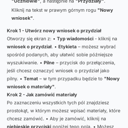
"Uczniowie"
, a następnie na
"Przydziały"
.
Kliknij na tekst w prawym górnym rogu
"Nowy
wniosek"
.
Krok 1 - Utwórz nowy wniosek o przydział
Otworzy się ekran z: •
Typ wiadomości
- kliknij na
wniosek o przydział
. •
Etykieta
– możesz wybrać
spośród podanych, aby ułatwić sobie późniejsze
wyszukiwanie. •
Pilne
– przycisk do przełączenia,
jeśli chcesz oznaczyć wniosek o przydział jako
pilny. •
Temat
– w tym przypadku będzie to
"Nowy
wniosek o materiały"
.
Krok 2 - Jak zamówić materiały
Po zaznaczeniu wszystkich tych pól znajdziesz
prostokąt, w którym możesz wpisać materiały, które
chcesz zamówić. • Aby je zamówić, kliknij na
niebieskie przyciski
poniżej tego pola. • Możesz