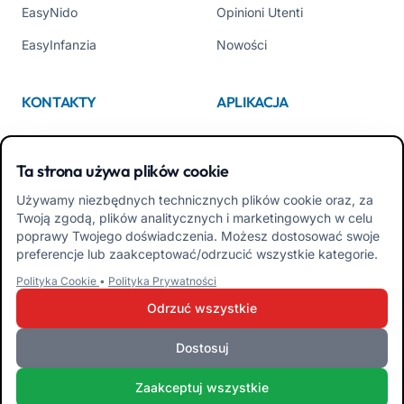
EasyNido
Opinioni Utenti
EasyInfanzia
Nowości
KONTAKTY
APLIKACJA
Kim jesteśmy
App Store
Ta strona używa plików cookie
Contattaci
Google Play
Używamy niezbędnych technicznych plików cookie oraz, za
Tel +39 02 84152514
Pobierz APK Aplikacja dla
Twoją zgodą, plików analitycznych i marketingowych w celu
Rodzin
poprawy Twojego doświadczenia. Możesz dostosować swoje
preferencje lub zaakceptować/odrzucić wszystkie kategorie.
Pobierz APK Aplikacja dla
Polityka Cookie
•
Polityka Prywatności
Nauczycieli
Odrzuć wszystkie
Dostosuj
iRoma S.r.l. Via Pietro Rosa, 48b 00122 ROMA (RM) WŁOCHY - P.IVA
Zaakceptuj wszystkie
10954111000 - CS € 10.000 - RM-1267140 - iroma@pec.it