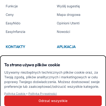
Funkcje
Wyślij sugestię
Ceny
Mapa drogowa
EasyNido
Opinioni Utenti
EasyInfanzia
Nowości
KONTAKTY
APLIKACJA
Kim jesteśmy
App Store
Ta strona używa plików cookie
Contattaci
Google Play
Używamy niezbędnych technicznych plików cookie oraz, za
Tel +39 02 84152514
Pobierz APK Aplikacja dla
Twoją zgodą, plików analitycznych i marketingowych w celu
Rodzin
poprawy Twojego doświadczenia. Możesz dostosować swoje
preferencje lub zaakceptować/odrzucić wszystkie kategorie.
Pobierz APK Aplikacja dla
Polityka Cookie
•
Polityka Prywatności
Nauczycieli
Odrzuć wszystkie