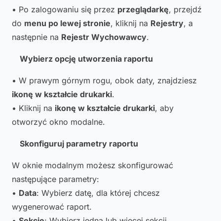
• Po zalogowaniu się przez
przeglądarkę
, przejdź
do
menu po lewej stronie
, kliknij na
Rejestry
, a
następnie na
Rejestr Wychowawcy
.
Wybierz opcję utworzenia raportu
• W prawym górnym rogu, obok daty, znajdziesz
ikonę w kształcie drukarki
.
• Kliknij na
ikonę w kształcie drukarki
, aby
otworzyć okno modalne.
Skonfiguruj parametry raportu
W oknie modalnym możesz skonfigurować
następujące parametry:
•
Data
: Wybierz datę, dla której chcesz
wygenerować raport.
•
Sekcje
: Wybierz jedną lub więcej sekcji,