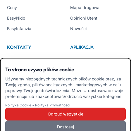
Ceny
Mapa drogowa
EasyNido
Opinioni Utenti
EasyInfanzia
Nowości
KONTAKTY
APLIKACJA
Kim jesteśmy
App Store
Ta strona używa plików cookie
Contattaci
Google Play
Używamy niezbędnych technicznych plików cookie oraz, za
Tel +39 02 84152514
Pobierz APK Aplikacja dla
Twoją zgodą, plików analitycznych i marketingowych w celu
Rodzin
poprawy Twojego doświadczenia. Możesz dostosować swoje
preferencje lub zaakceptować/odrzucić wszystkie kategorie.
Pobierz APK Aplikacja dla
Polityka Cookie
•
Polityka Prywatności
Nauczycieli
Odrzuć wszystkie
Dostosuj