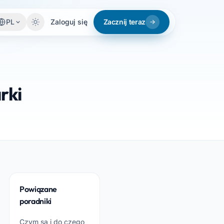
PL
Zaloguj się
Zacznij teraz
rki
Powiązane
poradniki
Czym są i do czego