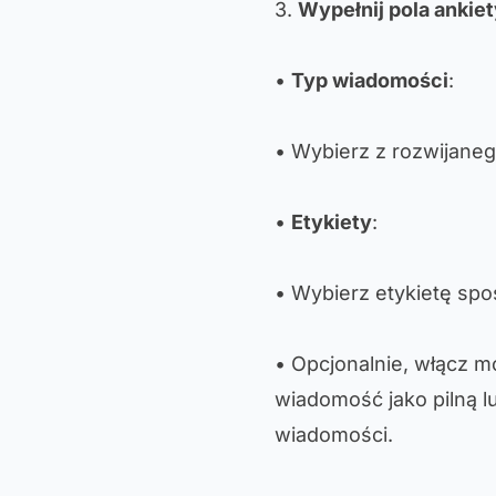
3.
Wypełnij pola ankie
•
Typ wiadomości
:
• Wybierz z rozwijane
•
Etykiety
:
• Wybierz etykietę spo
• Opcjonalnie, włącz 
wiadomość jako pilną l
wiadomości.