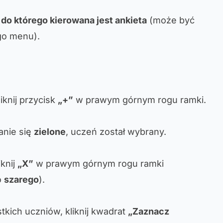
 do którego kierowana jest ankieta
(może być
go menu).
iknij przycisk
„+”
w prawym górnym rogu ramki.
anie się
zielone
, uczeń został wybrany.
iknij
„X”
w prawym górnym rogu ramki
o
szarego
).
kich uczniów, kliknij kwadrat
„Zaznacz