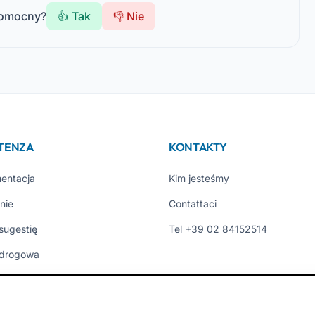
pomocny?
👍 Tak
👎 Nie
STENZA
KONTAKTY
entacja
Kim jesteśmy
nie
Contattaci
 sugestię
Tel +39 02 84152514
drogowa
ni Utenti
ci