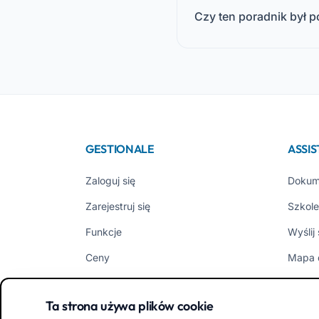
Czy ten poradnik był 
GESTIONALE
ASSI
Zaloguj się
Dokum
Zarejestruj się
Szkole
Funkcje
Wyślij
Ceny
Mapa 
EasyNido
Opinio
Ta strona używa plików cookie
EasyInfanzia
Nowoś