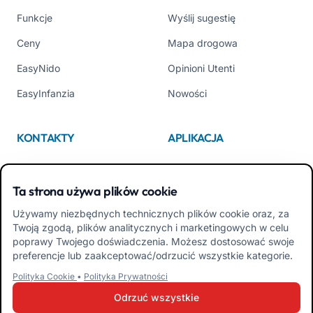
Funkcje
Wyślij sugestię
Ceny
Mapa drogowa
EasyNido
Opinioni Utenti
EasyInfanzia
Nowości
KONTAKTY
APLIKACJA
Kim jesteśmy
App Store
Ta strona używa plików cookie
Contattaci
Google Play
Używamy niezbędnych technicznych plików cookie oraz, za
Tel +39 02 84152514
Pobierz APK Aplikacja dla
Twoją zgodą, plików analitycznych i marketingowych w celu
Rodzin
poprawy Twojego doświadczenia. Możesz dostosować swoje
preferencje lub zaakceptować/odrzucić wszystkie kategorie.
Pobierz APK Aplikacja dla
Polityka Cookie
•
Polityka Prywatności
Nauczycieli
Odrzuć wszystkie