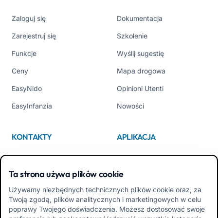
Zaloguj się
Dokumentacja
Zarejestruj się
Szkolenie
Funkcje
Wyślij sugestię
Ceny
Mapa drogowa
EasyNido
Opinioni Utenti
EasyInfanzia
Nowości
KONTAKTY
APLIKACJA
Kim jesteśmy
App Store
Ta strona używa plików cookie
Contattaci
Google Play
Używamy niezbędnych technicznych plików cookie oraz, za
Tel +39 02 84152514
Pobierz APK Aplikacja dla
Twoją zgodą, plików analitycznych i marketingowych w celu
Rodzin
poprawy Twojego doświadczenia. Możesz dostosować swoje