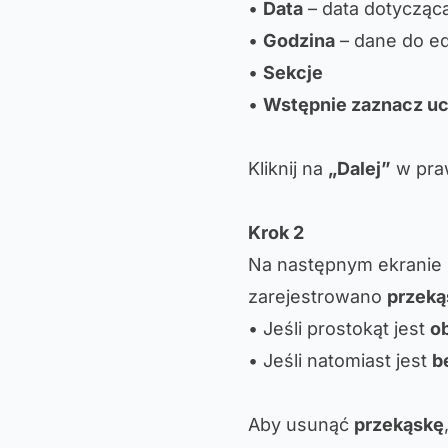
•
Data
– data dotycząca
•
Godzina
– dane do e
•
Sekcje
•
Wstępnie zaznacz u
Kliknij na
„Dalej”
w pra
Krok 2
Na następnym ekranie
zarejestrowano
przeką
• Jeśli prostokąt jest
o
• Jeśli natomiast jest
b
Aby usunąć
przekąskę