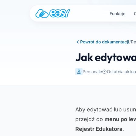
Przejdź do treści
Funkcje
Powrót do dokumentacji
/
Pe
Jak edytować
Personale
Ostatnia aktua
Aby edytować lub usu
przejdź do
menu po lew
Rejestr Edukatora
.