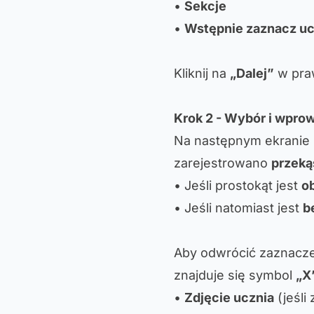
•
Sekcje
•
Wstępnie zaznacz u
Kliknij na
„Dalej”
w pra
Krok 2 - Wybór i wpro
Na następnym ekranie
zarejestrowano
przeką
• Jeśli prostokąt jest
o
• Jeśli natomiast jest
b
Aby odwrócić zaznaczen
znajduje się symbol
„X
•
Zdjęcie ucznia
(jeśli