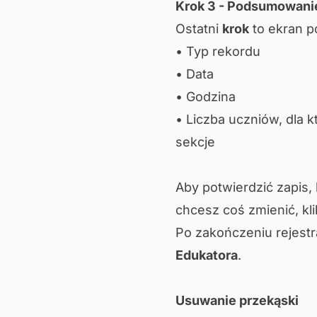
Krok 3 - Podsumowanie
Ostatni
krok
to ekran p
• Typ rekordu
• Data
• Godzina
• Liczba uczniów, dla k
sekcje
Aby potwierdzić zapis, 
chcesz coś zmienić, kl
Po zakończeniu rejestr
Edukatora
.
Usuwanie przekąski