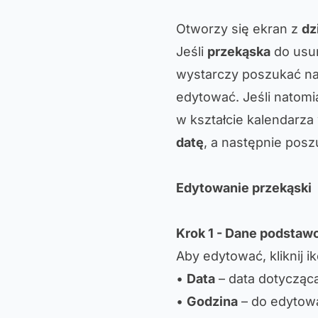
Otworzy się ekran z
dz
Jeśli
przekąska
do usun
wystarczy poszukać na 
edytować. Jeśli natomi
w kształcie kalendarz
datę
, a następnie posz
Edytowanie przekąski
Krok 1 - Dane podsta
Aby edytować, kliknij i
•
Data
– data dotycząca
•
Godzina
– do edytow