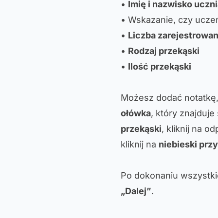
•
Imię i nazwisko uczn
• Wskazanie, czy ucze
•
Liczba zarejestrowa
•
Rodzaj przekąski
•
Ilość przekąski
Możesz dodać notatkę, 
ołówka
, który znajduj
przekąski
, kliknij na 
kliknij na
niebieski prz
Po dokonaniu wszystki
„Dalej”
.