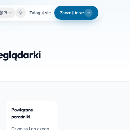
PL
Zaloguj się
Zacznij teraz
eglądarki
Powiązane
poradniki
Czym są i do czego