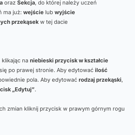
ia
oraz
Sekcja
, do której należy uczeń
ń ma już:
wejście
lub
wyjście
nych przekąsek
w tej dacie
klikając na
niebieski przycisk w kształcie
e się po prawej stronie. Aby edytować
ilość
odpowiednie pola. Aby edytować
rodzaj przekąski
,
ycisk „Edytuj”
.
ch zmian kliknij przycisk w prawym górnym rogu