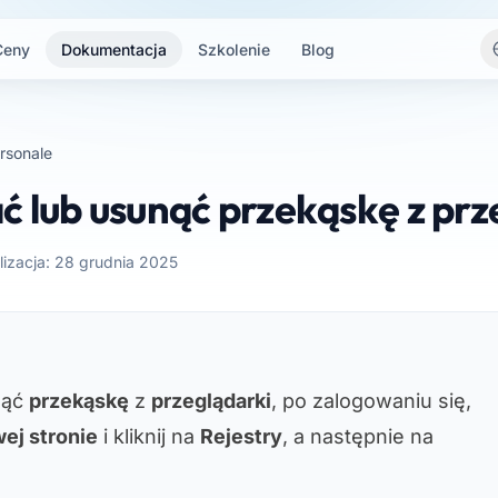
Ceny
Dokumentacja
Szkolenie
Blog
rsonale
 lub usunąć przekąskę z prz
lizacja: 28 grudnia 2025
nąć
przekąskę
z
przeglądarki
, po zalogowaniu się,
ej stronie
i kliknij na
Rejestry
, a następnie na