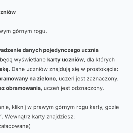
czniów
wym górnym rogu.
wadzenie danych pojedynczego ucznia
 będą wyświetlane
karty uczniów
, dla których
skę
. Dane uczniów znajdują się w prostokącie:
bramowany na zielono
, uczeń jest zaznaczony.
ez obramowania
, uczeń jest odznaczony.
ie, kliknij w prawym górnym rogu karty, gdzie
”
. Wewnątrz karty znajdziesz:
 załadowane)